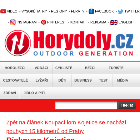
VIDEO
-
VYSOKÉ TATRY
-
REGIONY
-
FERÁTY
-
FACEBOOK
-
TWITTER
-
INSTAGRAM
-
PINTEREST
-
KONTAKT
-
REKLAMA
-
ENGLISH
HOROLEZCI
VODÁCI
CYKLISTÉ
BĚŽCI
TURISTÉ
CESTOVATELÉ
LYŽAŘI
DĚTI
BUSINESS
TEST
MÉDIA
ZDRAVÍ
JÍDLO A PITÍ
Zpět na článek Koupací lom Kojetice se nachází
pouhých 15 kilometrů od Prahy