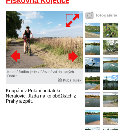
Pískovna Kojetice
fotogalerie
Koloběžkářka jede z Březiněvsi do starých
Ďáblic.
Kuba Turek
Koupání v Polabí nedaleko
Neratovic. Jízda na koloběžkách z
Prahy a zpět.