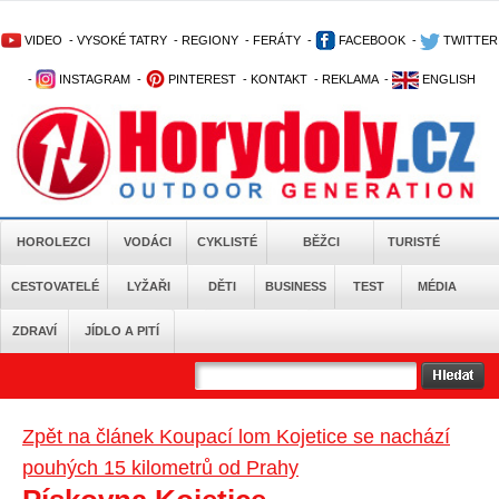
VIDEO
-
VYSOKÉ TATRY
-
REGIONY
-
FERÁTY
-
FACEBOOK
-
TWITTER
-
INSTAGRAM
-
PINTEREST
-
KONTAKT
-
REKLAMA
-
ENGLISH
HOROLEZCI
VODÁCI
CYKLISTÉ
BĚŽCI
TURISTÉ
CESTOVATELÉ
LYŽAŘI
DĚTI
BUSINESS
TEST
MÉDIA
ZDRAVÍ
JÍDLO A PITÍ
Zpět na článek Koupací lom Kojetice se nachází
pouhých 15 kilometrů od Prahy