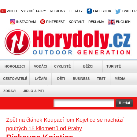
VIDEO
-
VYSOKÉ TATRY
-
REGIONY
-
FERÁTY
-
FACEBOOK
-
TWITTER
-
INSTAGRAM
-
PINTEREST
-
KONTAKT
-
REKLAMA
-
ENGLISH
HOROLEZCI
VODÁCI
CYKLISTÉ
BĚŽCI
TURISTÉ
CESTOVATELÉ
LYŽAŘI
DĚTI
BUSINESS
TEST
MÉDIA
ZDRAVÍ
JÍDLO A PITÍ
Zpět na článek Koupací lom Kojetice se nachází
pouhých 15 kilometrů od Prahy