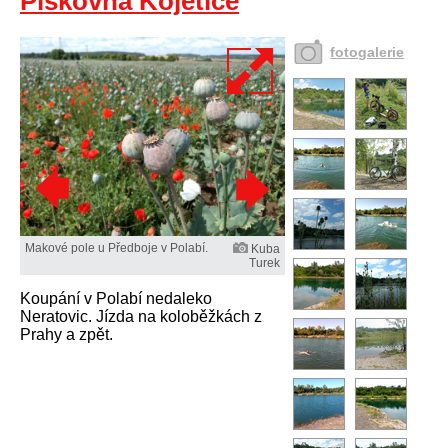
Pískovna Kojetice
fotogalerie
Makové pole u Předboje v Polabí.
Kuba
Turek
Koupání v Polabí nedaleko
Neratovic. Jízda na koloběžkách z
Prahy a zpět.