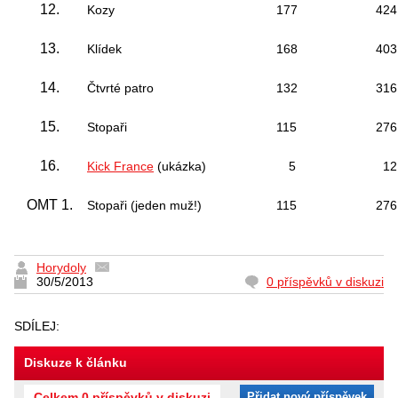
12.
Kozy
177
424
13.
Klídek
168
403
14.
Čtvrté patro
132
316
15.
Stopaři
115
276
16.
Kick France
(ukázka)
5
12,
OMT 1.
Stopaři (jeden muž!)
115
276
Horydoly
30/5/2013
0 příspěvků v diskuzi
SDÍLEJ:
Diskuze k článku
Celkem 0 příspěvků v diskuzi
Přidat nový příspěvek