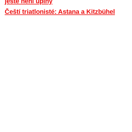
ještě není úplný
Čeští triatlonisté: Astana a Kitzbühel