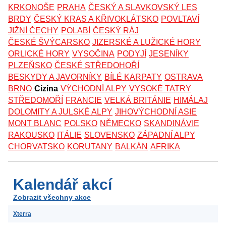
KRKONOŠE
PRAHA
ČESKÝ A SLAVKOVSKÝ LES
BRDY
ČESKÝ KRAS A KŘIVOKLÁTSKO
POVLTAVÍ
JIŽNÍ ČECHY
POLABÍ
ČESKÝ RÁJ
ČESKÉ ŠVÝCARSKO
JIZERSKÉ A LUŽICKÉ HORY
ORLICKÉ HORY
VYSOČINA
PODYJÍ
JESENÍKY
PLZEŇSKO
ČESKÉ STŘEDOHOŘÍ
BESKYDY A JAVORNÍKY
BÍLÉ KARPATY
OSTRAVA
BRNO
Cizina
VÝCHODNÍ ALPY
VYSOKÉ TATRY
STŘEDOMOŘÍ
FRANCIE
VELKÁ BRITÁNIE
HIMÁLAJ
DOLOMITY A JULSKÉ ALPY
JIHOVÝCHODNÍ ASIE
MONT BLANC
POLSKO
NĚMECKO
SKANDINÁVIE
RAKOUSKO
ITÁLIE
SLOVENSKO
ZÁPADNÍ ALPY
CHORVATSKO
KORUTANY
BALKÁN
AFRIKA
Kalendář akcí
Zobrazit všechny akce
Xterra