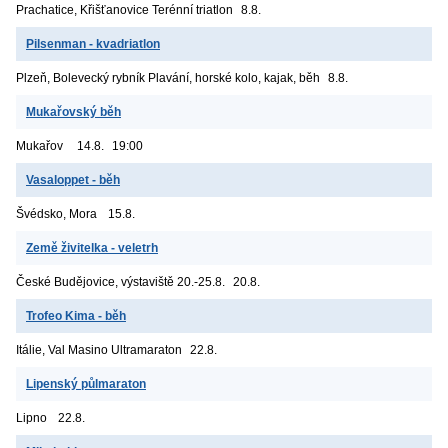
Prachatice, Křišťanovice
Terénní triatlon
8.8.
Pilsenman - kvadriatlon
Plzeň, Bolevecký rybník
Plavání, horské kolo, kajak, běh
8.8.
Mukařovský běh
Mukařov
14.8.
19:00
Vasaloppet - běh
Švédsko, Mora
15.8.
Země živitelka - veletrh
České Budějovice, výstaviště
20.-25.8.
20.8.
Trofeo Kima - běh
Itálie, Val Masino
Ultramaraton
22.8.
Lipenský půlmaraton
Lipno
22.8.