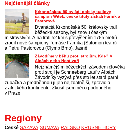
Nejčtenější články
Krkonošskou 50 ovládl polský trailový
šampion Witek, české tituly získali Fárník a
Pastorová
Dvanáctá Krkonošská 50, královský trail
běžecké sezony, byl znovu českým
mistrovstvím. A na trati 52 km s převýšením 1785 metrů
zrodil nové šampiony Tomáše Fárníka (Salomon team)
a Petru Pastorovou (Olymp Brno). Jasně
Závodíme v běhu proti strojům. Kde? V
Alpách nebo Hostivaři
Nejznámějším běžeckých závodem člověka
proti stroji je Schneeberg Lauf v Alpách.
Závodníky vyzývá přes sto let stará parní
zubačka a předběhnou ji jen nejzdatnější, zpravidla
z afrického kontinentu. Zkusil jsem něco podobného
v Praze
Regiony
České
SÁZAVA
ŠUMAVA
RALSKO
KRUŠNÉ HORY