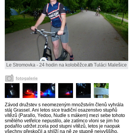
Le Stromovka - 24 hodin na koloběžce.
Tuláci Malešice
fotogalerie
Závod družstev s neomezeným množstvím členů vyhrála
stáj Grassel. Ani letos sice tradiční osazenstvo stupňů
vítězů (Parallo, Yedoo, Nudle s mákem) mezi sebe tohoto
smělého vetřelce nepustilo, ale zatímco vloni se jim ho
podařilo udržet zcela pod stupni vítězů, letos je naopak
všechny přeskočil a shlíží na ně ze stupně nejvyššího.