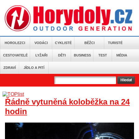
HOROLEZCI
VODÁCI
CYKLISTÉ
BĚŽCI
TURISTÉ
CESTOVATELÉ
LYŽAŘI
DĚTI
BUSINESS
TEST
MÉDIA
ZDRAVÍ
JÍDLO A PITÍ
Řádně vytuněná koloběžka na 24
hodin