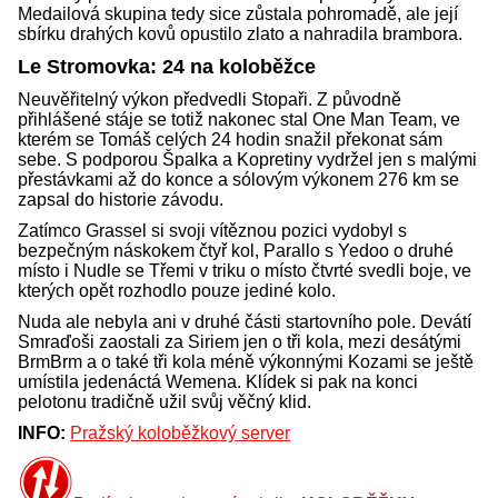
Medailová skupina tedy sice zůstala pohromadě, ale její
sbírku drahých kovů opustilo zlato a nahradila brambora.
Le Stromovka: 24 na koloběžce
Neuvěřitelný výkon předvedli Stopaři. Z původně
přihlášené stáje se totiž nakonec stal One Man Team, ve
kterém se Tomáš celých 24 hodin snažil překonat sám
sebe. S podporou Špalka a Kopretiny vydržel jen s malými
přestávkami až do konce a sólovým výkonem 276 km se
zapsal do historie závodu.
Zatímco Grassel si svoji vítěznou pozici vydobyl s
bezpečným náskokem čtyř kol, Parallo s Yedoo o druhé
místo i Nudle se Třemi v triku o místo čtvrté svedli boje, ve
kterých opět rozhodlo pouze jediné kolo.
Nuda ale nebyla ani v druhé části startovního pole. Devátí
Smraďoši zaostali za Siriem jen o tři kola, mezi desátými
BrmBrm a o také tři kola méně výkonnými Kozami se ještě
umístila jedenáctá Wemena. Klídek si pak na konci
pelotonu tradičně užil svůj věčný klid.
INFO:
Pražský koloběžkový server