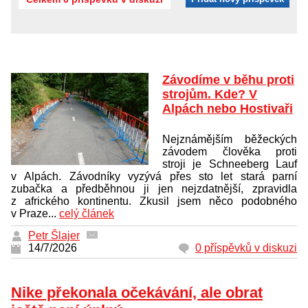
Závodíme v běhu proti
strojům. Kde? V
Alpách nebo Hostivaři
Nejznámějším běžeckých
závodem člověka proti
stroji je Schneeberg Lauf
v Alpách. Závodníky vyzývá přes sto let stará parní
zubačka a předběhnou ji jen nejzdatnější, zpravidla
z afrického kontinentu. Zkusil jsem něco podobného
v Praze...
celý článek
Petr Šlajer
14/7/2026
0 příspěvků v diskuzi
Nike překonala očekávání, ale obrat