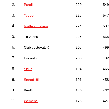
2.
Parallo
229
549
3.
Yedoo
228
547
4.
Nudle s mákem
224
537
5.
Tři v triku
223
535
6.
Club cestovatelů
208
499
7.
Horyinfo
205
492
8.
Sirius
194
465
9.
Smraďoši
191
458
10.
BrmBrm
180
432
11.
Wemena
178
427