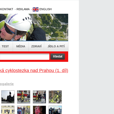
-
KONTAKT
-
REKLAMA
-
ENGLISH
TEST
MÉDIA
ZDRAVÍ
JÍDLO A PITÍ
ká cyklostezka nad Prahou (1. díl)
togalerie