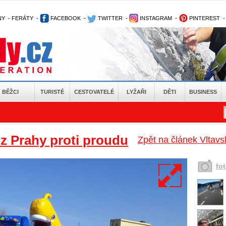
NY
-
FERÁTY
-
FACEBOOK
-
TWITTER
-
INSTAGRAM
-
PINTEREST
BĚŽCI
TURISTÉ
CESTOVATELÉ
LYŽAŘI
DĚTI
BUSINESS
 z Prahy proti proudu
Zpět na článek Vltavs
fo