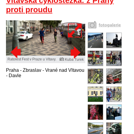
Vltavská cyklostezka: z Prahy
proti proudu
fotogalerie
Ratolest Fest v Praze u Vltavy.
Kuba Turek
Praha - Zbraslav - Vrané nad Vltavou
- Davle