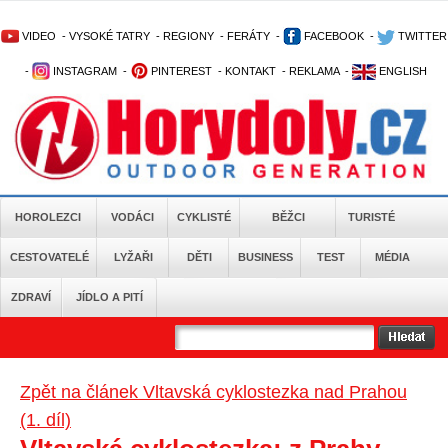
VIDEO
-
VYSOKÉ TATRY
-
REGIONY
-
FERÁTY
-
FACEBOOK
-
TWITTER
-
INSTAGRAM
-
PINTEREST
-
KONTAKT
-
REKLAMA
-
ENGLISH
HOROLEZCI
VODÁCI
CYKLISTÉ
BĚŽCI
TURISTÉ
CESTOVATELÉ
LYŽAŘI
DĚTI
BUSINESS
TEST
MÉDIA
ZDRAVÍ
JÍDLO A PITÍ
Zpět na článek Vltavská cyklostezka nad Prahou
(1. díl)