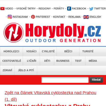
VIDEO
-
VYSOKÉ TATRY
-
REGIONY
-
FERÁTY
-
FACEBOOK
-
TWITTER
-
INSTAGRAM
-
PINTEREST
-
KONTAKT
-
REKLAMA
-
ENGLISH
HOROLEZCI
VODÁCI
CYKLISTÉ
BĚŽCI
TURISTÉ
CESTOVATELÉ
LYŽAŘI
DĚTI
BUSINESS
TEST
MÉDIA
ZDRAVÍ
JÍDLO A PITÍ
Zpět na článek Vltavská cyklostezka nad Prahou
(1. díl)