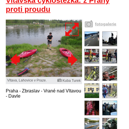
Vltavská cyklostezka: z Prahy
proti proudu
fotogalerie
Vltava, Lahovice v Praze.
Kuba Turek
Praha - Zbraslav - Vrané nad Vltavou
- Davle