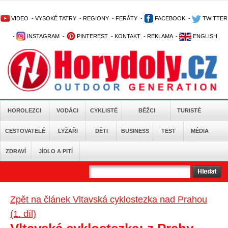
VIDEO
-
VYSOKÉ TATRY
-
REGIONY
-
FERÁTY
-
FACEBOOK
-
TWITTER
-
INSTAGRAM
-
PINTEREST
-
KONTAKT
-
REKLAMA
-
ENGLISH
HOROLEZCI
VODÁCI
CYKLISTÉ
BĚŽCI
TURISTÉ
CESTOVATELÉ
LYŽAŘI
DĚTI
BUSINESS
TEST
MÉDIA
ZDRAVÍ
JÍDLO A PITÍ
Zpět na článek Vltavská cyklostezka nad Prahou
(1. díl)