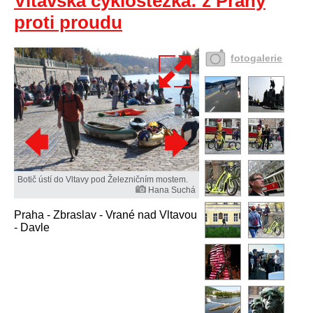
Vltavská cyklostezka: z Prahy
proti proudu
fotogalerie
Botič ústí do Vltavy pod Železničním mostem.
Hana Suchá
Praha - Zbraslav - Vrané nad Vltavou
- Davle