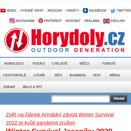
VIDEO
-
VYSOKÉ TATRY
-
REGIONY
-
FERÁTY
-
FACEBOOK
-
TWITTER
-
INSTAGRAM
-
PINTEREST
-
KONTAKT
-
REKLAMA
-
ENGLISH
HOROLEZCI
VODÁCI
CYKLISTÉ
BĚŽCI
TURISTÉ
CESTOVATELÉ
LYŽAŘI
DĚTI
BUSINESS
TEST
MÉDIA
ZDRAVÍ
JÍDLO A PITÍ
Zpět na článek Armádní závod Winter Survival
2022 je kvůli pandemii zrušen