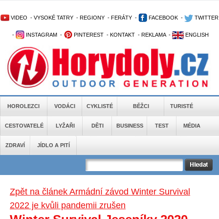
VIDEO
-
VYSOKÉ TATRY
-
REGIONY
-
FERÁTY
-
FACEBOOK
-
TWITTER
-
INSTAGRAM
-
PINTEREST
-
KONTAKT
-
REKLAMA
-
ENGLISH
HOROLEZCI
VODÁCI
CYKLISTÉ
BĚŽCI
TURISTÉ
CESTOVATELÉ
LYŽAŘI
DĚTI
BUSINESS
TEST
MÉDIA
ZDRAVÍ
JÍDLO A PITÍ
Zpět na článek Armádní závod Winter Survival
2022 je kvůli pandemii zrušen