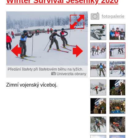
Winter Survival Jeseníky 2020
fotogalerie
Předání štafety při štafetovém běhu na lyžích.
Univerzita obrany
Zimní vojenský víceboj.