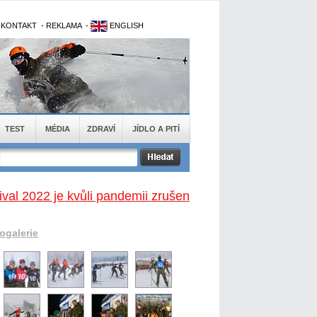
-
KONTAKT
-
REKLAMA
-
ENGLISH
TEST
MÉDIA
ZDRAVÍ
JÍDLO A PITÍ
val 2022 je kvůli pandemii zrušen
togalerie