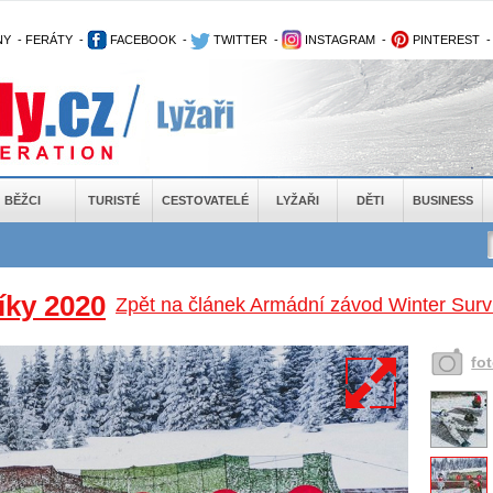
NY
-
FERÁTY
-
FACEBOOK
-
TWITTER
-
INSTAGRAM
-
PINTEREST
BĚŽCI
TURISTÉ
CESTOVATELÉ
LYŽAŘI
DĚTI
BUSINESS
íky 2020
Zpět na článek Armádní závod Winter Survi
fo