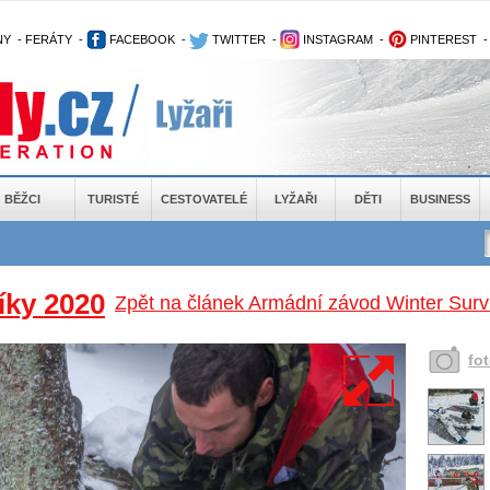
NY
-
FERÁTY
-
FACEBOOK
-
TWITTER
-
INSTAGRAM
-
PINTEREST
BĚŽCI
TURISTÉ
CESTOVATELÉ
LYŽAŘI
DĚTI
BUSINESS
íky 2020
Zpět na článek Armádní závod Winter Survi
fo