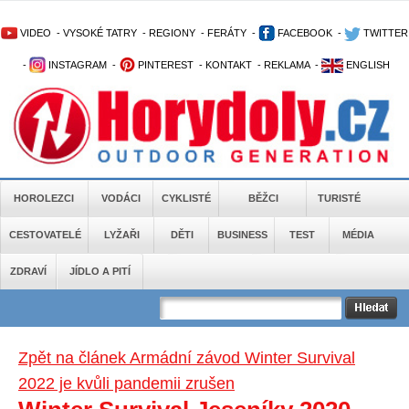
VIDEO
-
VYSOKÉ TATRY
-
REGIONY
-
FERÁTY
-
FACEBOOK
-
TWITTER
-
INSTAGRAM
-
PINTEREST
-
KONTAKT
-
REKLAMA
-
ENGLISH
HOROLEZCI
VODÁCI
CYKLISTÉ
BĚŽCI
TURISTÉ
CESTOVATELÉ
LYŽAŘI
DĚTI
BUSINESS
TEST
MÉDIA
ZDRAVÍ
JÍDLO A PITÍ
Zpět na článek Armádní závod Winter Survival
2022 je kvůli pandemii zrušen