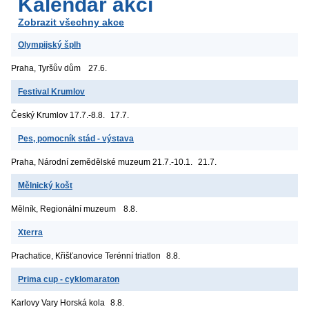
Kalendář akcí
Zobrazit všechny akce
Olympijský šplh
Praha, Tyršův dům
27.6.
Festival Krumlov
Český Krumlov
17.7.-8.8.
17.7.
Pes, pomocník stád - výstava
Praha, Národní zemědělské muzeum
21.7.-10.1.
21.7.
Mělnický košt
Mělník, Regionální muzeum
8.8.
Xterra
Prachatice, Křišťanovice
Terénní triatlon
8.8.
Prima cup - cyklomaraton
Karlovy Vary
Horská kola
8.8.