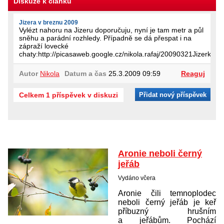
Diskuze k článku
Jizera v breznu 2009
Vylézt nahoru na Jizeru doporučuju, nyní je tam metr a půl
sněhu a parádní rozhledy. Případně se dá přespat i na
zápraží lovecké
chaty:http://picasaweb.google.cz/nikola.rafaj/20090321Jizerk
Autor
Nikola
Datum a čas
25.3.2009 09:59
Reaguj
Celkem 1 příspěvek v diskuzi
Přidat nový příspěvek
Aronie neboli černý
jeřáb
Vydáno včera
Aronie čili temnoplodec
neboli černý jeřáb je keř
příbuzný hrušním
a jeřábům. Pochází