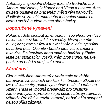
Autobusy a speciální skibusy jezdí do Bedřichova z
Janova nad Nisou, Jablonce nad Nisou a Liberce. Auto
můžete odstavit na placeném městském parkovišti.
Počítejte se zasněženou nebo ledovatou silnicí, na
kterou možná budete muset obout řetězy.
Doporučené vybavení
Pokud budete stoupat až na Jizeru, jsou vhodnější lyže
na klasiku, než bruslařské speciály. Nezapomeňte
hůlky, boty, kombinézu a funkční prádlo kvůli rychlému
odvádění potu. Oceníte i bundu proti větru, čepici a
rukavice. Do ledvinky nebo malého batůžku přibalte
ještě pár stoupacích vosků, krém proti slunci, nějaké
peníze na oběd a pro jistotu mobil.
Náročnost
Okruh měří třicet kilometrů a vede stále po dobře
upravovaných stopách pro klasiku i bruslení. Zkrátit ho
lze o tři kilometry, pokud vynecháte ostré stoupání na
Jizeru. Trasa je vhodná především pro turisticky
zaměřené lyžaře, protože se po cestě nabízejí zajímavé
výhledy. Pro děti je trochu otravná, neboť táhlá stoupání
nejsou příliš záživná.