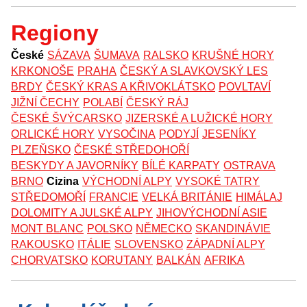
Regiony
České
SÁZAVA
ŠUMAVA
RALSKO
KRUŠNÉ HORY
KRKONOŠE
PRAHA
ČESKÝ A SLAVKOVSKÝ LES
BRDY
ČESKÝ KRAS A KŘIVOKLÁTSKO
POVLTAVÍ
JIŽNÍ ČECHY
POLABÍ
ČESKÝ RÁJ
ČESKÉ ŠVÝCARSKO
JIZERSKÉ A LUŽICKÉ HORY
ORLICKÉ HORY
VYSOČINA
PODYJÍ
JESENÍKY
PLZEŇSKO
ČESKÉ STŘEDOHOŘÍ
BESKYDY A JAVORNÍKY
BÍLÉ KARPATY
OSTRAVA
BRNO
Cizina
VÝCHODNÍ ALPY
VYSOKÉ TATRY
STŘEDOMOŘÍ
FRANCIE
VELKÁ BRITÁNIE
HIMÁLAJ
DOLOMITY A JULSKÉ ALPY
JIHOVÝCHODNÍ ASIE
MONT BLANC
POLSKO
NĚMECKO
SKANDINÁVIE
RAKOUSKO
ITÁLIE
SLOVENSKO
ZÁPADNÍ ALPY
CHORVATSKO
KORUTANY
BALKÁN
AFRIKA