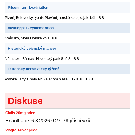
Pilsenman - kvadriatlon
Plzeň, Bolevecký rybník
Plavání, horské kolo, kajak, běh
8.8.
Vasaloppet - cyklomaraton
Švédsko, Mora
Horská kola
8.8.
Historický vojenský manévr
Německo, Bärnau, Historický park
8.-9.8.
8.8.
Tatranský horolezecký týždeň
Vysoké Tatry, Chata Pri Zelenom plese
10.-16.8.
10.8.
Diskuse
Cialis 20mg price
Brianthape, 6.8.2026 0:27, 78 příspěvků
Viagra Tablet price