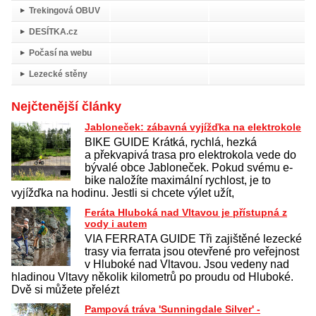
Trekingová OBUV
DESÍTKA.cz
Počasí na webu
Lezecké stěny
Nejčtenější články
Jabloneček: zábavná vyjížďka na elektrokole
BIKE GUIDE Krátká, rychlá, hezká
a překvapivá trasa pro elektrokola vede do
bývalé obce Jabloneček. Pokud svému e-
bike naložíte maximální rychlost, je to
vyjížďka na hodinu. Jestli si chcete výlet užít,
Feráta Hluboká nad Vltavou je přístupná z
vody i autem
VIA FERRATA GUIDE Tři zajištěné lezecké
trasy via ferrata jsou otevřené pro veřejnost
v Hluboké nad Vltavou. Jsou vedeny nad
hladinou Vltavy několik kilometrů po proudu od Hluboké.
Dvě si můžete přelézt
Pampová tráva 'Sunningdale Silver' -