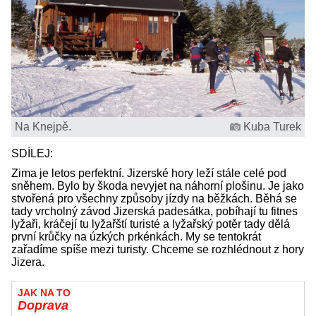
Na Knejpě.
Kuba Turek
SDÍLEJ:
Zima je letos perfektní. Jizerské hory leží stále celé pod
sněhem. Bylo by škoda nevyjet na náhorní plošinu. Je jako
stvořená pro všechny způsoby jízdy na běžkách. Běhá se
tady vrcholný závod Jizerská padesátka, pobíhají tu fitnes
lyžaři, kráčejí tu lyžařští turisté a lyžařský potěr tady dělá
první krůčky na úzkých prkénkách. My se tentokrát
zařadíme spíše mezi turisty. Chceme se rozhlédnout z hory
Jizera.
JAK NA TO
Doprava