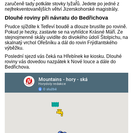
zaručeně tady potkáte stovky lyžařů. Jedete po jedné z
nejfrekventovanějších větví Jizerskohorské magistrály.
Dlouhé roviny při návratu do Bedřichova
Prudce sjíždíte k Tetřeví boudě a dlouze bruslíte po rovině.
Pokud je hezky, zastavte se na vyhlídce Krásné Máří. Ze
stejnojmenné skály uvidíte do divokého údolí Štolpichu, na
skalnatý vrchol Ořešníku a dál do rovin Frýdlantského
výběžku.
Poslední sjezd vás čeká na Hřebínek ke kiosku. Dlouhé
roviny vás dovedou nazpátek k Nové louce a dále do
Bedřichova.