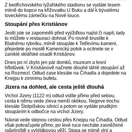
Z bedřichovského lyžařského stadionu se vydáte lesem
mírně do kopce na křižovatku U Buku a dál k bývalému
loveckému zámečku na Nové louce.
Stoupání přes Kristiánov
Jestli jste se zapomněli před vyjížďkou najíst či napít, tady
to můžete v restauraci dohnat. Po rovině bruslíte k
Blatnému rybníku, mírně stoupáte k Tetřevímu kameni,
přejedete po mostě Kamenický potok a ocitnete se v
zaniklé sklářské osadě Kristiánov.
Dnes po ní zbylo jen pár domků, muzeum a lesní
hřbitůvek. V Kristiánově načnete dlouhé táhlé stoupání až
na Rozmezí. Odtud zase klesáte na Čihadla a dojedete na
Knejpu k zimnímu bufetu.
Jizera na dohled, ale cesta ještě dlouhá
Vrchol Jizery (1122 m) odtud vidíte přímo před sebou,
cesta k němu vede zleva menší oklikou. Nejprve trochu
klesáte Štolpišskou silnicí a potom se vydáte prudkým
stoupáním k odbočce na vrchol Jizery.
Návrat vede stejnou cestou přes Knejpu na Čihadla. Odtud
však pokračujete přímo, po levé ruce necháte zasněžené
rašeliniště s vyhlídkovou věží. Stopa se mírně vlní a