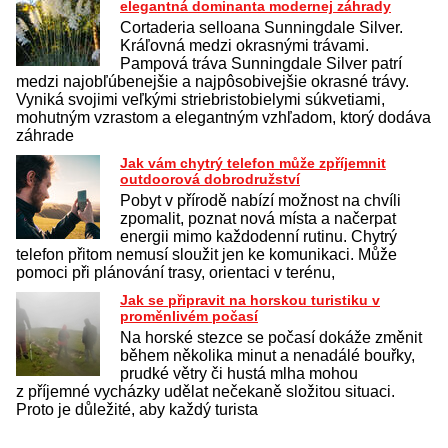
elegantná dominanta modernej záhrady
Cortaderia selloana Sunningdale Silver.
Kráľovná medzi okrasnými trávami.
Pampová tráva Sunningdale Silver patrí
medzi najobľúbenejšie a najpôsobivejšie okrasné trávy.
Vyniká svojimi veľkými striebristobielymi súkvetiami,
mohutným vzrastom a elegantným vzhľadom, ktorý dodáva
záhrade
Jak vám chytrý telefon může zpříjemnit
outdoorová dobrodružství
Pobyt v přírodě nabízí možnost na chvíli
zpomalit, poznat nová místa a načerpat
energii mimo každodenní rutinu. Chytrý
telefon přitom nemusí sloužit jen ke komunikaci. Může
pomoci při plánování trasy, orientaci v terénu,
Jak se připravit na horskou turistiku v
proměnlivém počasí
Na horské stezce se počasí dokáže změnit
během několika minut a nenadálé bouřky,
prudké větry či hustá mlha mohou
z příjemné vycházky udělat nečekaně složitou situaci.
Proto je důležité, aby každý turista