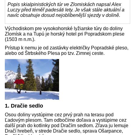
Popis skialpinistických túr ve Zlomiskách napsal Alex
Luczy před téměř padesáti lety. Je však stále aktuální a
navíc obsahuje dosud nejoblíbenější sjezdy v dolině.
Východiskom pre vysokohorské lyžiarske túry do doliny
Zlomísk a na Tupú je horský hotel pri Popradskom plese
(1503 m n.m.).
Prístup k nemu je od zastávky električky Popradské pleso,
alebo od Štrbského Plesa po tzv. Zimnej ceste.
1. Dračie sedlo
Osou doliny vystúpime cez prvý prah na terasu pod
Ľadovým plesom. Tam odbočíme doľava a vystúpime cez
další prah do kotlinky pod Dračím sedlom. Zľava ju lemuje
Dračí hrebeň, v strede Dračie sedlo, sprava Ošarpance,