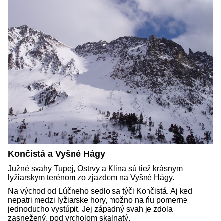
Končistá a Vyšné Hágy
Južné svahy Tupej, Ostrvy a Klina sú tiež krásnym
lyžiarskym terénom zo zjazdom na Vyšné Hágy.
Na východ od Lúčneho sedlo sa týči Končistá. Aj ked
nepatri medzi lyžiarske hory, možno na ňu pomerne
jednoducho vystúpit. Jej západný svah je zdola
zasnežený, pod vrcholom skalnatý.