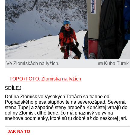
Ve Zlomiskách na lyžích.
Kuba Turek
TOPO+FOTO: Zlomiska na lyžích
SDÍLEJ:
Dolina Zlomísk vo Vysokých Tatrách sa tiahne od
Popradského plesa stupňovite na severozápad. Severná
stena Tupej a západné steny hrebeňa Končistej vrhajú do
doliny Zlomísk dlhé tiene, čo má priaznivý vplyv na
snehové podmienky, ktoré sú tu dobré až do neskorej jari.
JAK NA TO