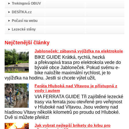
Trekingová OBUV
DESÍTKA.cz
Počasí na webu
Lezecké stěny
Nejčtenější články
Jabloneček: zábavná vyjížďka na elektrokole
BIKE GUIDE Krátká, rychlá, hezká
a překvapivá trasa pro elektrokola vede do
bývalé obce Jabloneček. Pokud svému e-
bike naložíte maximální rychlost, je to
vyjížďka na hodinu. Jestli si chcete výlet užít,
Feráta Hluboká nad Vltavou je přístupná z
vody i autem
VIA FERRATA GUIDE Tři zajištěné lezecké
trasy via ferrata jsou otevřené pro veřejnost
v Hluboké nad Vltavou. Jsou vedeny nad
hladinou Vltavy několik kilometrů po proudu od Hluboké.
Dvě si můžete přelézt
Jak vybrat nejlepší brikety do krbu pro