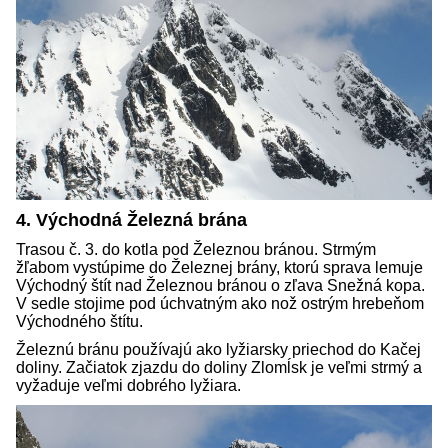
4. Východná Železná brána
Trasou č. 3. do kotla pod Železnou bránou. Strmým
žľabom vystúpime do Železnej brány, ktorú sprava lemuje
Východný štít nad Železnou bránou o zľava Snežná kopa.
V sedle stojime pod úchvatným ako nož ostrým hrebeňom
Východného štítu.
Železnú bránu používajú ako lyžiarsky priechod do Kačej
doliny. Začiatok zjazdu do doliny Zlomĺsk je veľmi strmý a
vyžaduje veľmi dobrého lyžiara.