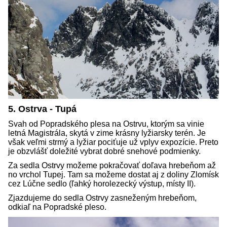
5. Ostrva - Tupá
Svah od Popradského plesa na Ostrvu, ktorým sa vinie
letná Magistrála, skytá v zime krásny lyžiarsky terén. Je
však veľmi strmý a lyžiar pociťuje už vplyv expozície. Preto
je obzvlášť doležité vybrat dobré snehové podmienky.
Za sedla Ostrvy možeme pokračovať doľava hrebeňom až
no vrchol Tupej. Tam sa možeme dostat aj z doliny Zlomísk
cez Lúčne sedlo (ľahký horolezecký výstup, místy II).
Zjazdujeme do sedla Ostrvy zasneženým hrebeňom,
odkiaľ na Popradské pleso.