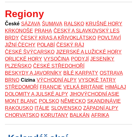
Regiony
České
SÁZAVA
ŠUMAVA
RALSKO
KRUŠNÉ HORY
KRKONOŠE
PRAHA
ČESKÝ A SLAVKOVSKÝ LES
BRDY
ČESKÝ KRAS A KŘIVOKLÁTSKO
POVLTAVÍ
JIŽNÍ ČECHY
POLABÍ
ČESKÝ RÁJ
ČESKÉ ŠVÝCARSKO
JIZERSKÉ A LUŽICKÉ HORY
ORLICKÉ HORY
VYSOČINA
PODYJÍ
JESENÍKY
PLZEŇSKO
ČESKÉ STŘEDOHOŘÍ
BESKYDY A JAVORNÍKY
BÍLÉ KARPATY
OSTRAVA
BRNO
Cizina
VÝCHODNÍ ALPY
VYSOKÉ TATRY
STŘEDOMOŘÍ
FRANCIE
VELKÁ BRITÁNIE
HIMÁLAJ
DOLOMITY A JULSKÉ ALPY
JIHOVÝCHODNÍ ASIE
MONT BLANC
POLSKO
NĚMECKO
SKANDINÁVIE
RAKOUSKO
ITÁLIE
SLOVENSKO
ZÁPADNÍ ALPY
CHORVATSKO
KORUTANY
BALKÁN
AFRIKA