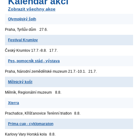
Kalendář akcí
Zobrazit všechny akce
Olympijský šplh
Praha, Tyršův dům
27.6.
Festival Krumlov
Český Krumlov
17.7.-8.8.
17.7.
Pes, pomocník stád - výstava
Praha, Národní zemědělské muzeum
21.7.-10.1.
21.7.
Mělnický košt
Mělník, Regionální muzeum
8.8.
Xterra
Prachatice, Křišťanovice
Terénní triatlon
8.8.
Prima cup - cyklomaraton
Karlovy Vary
Horská kola
8.8.