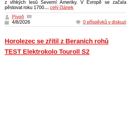
z vlhkých lesů Severní Ameriky. V Evropě se začala
pěstovat roku 1700....
celý článek
Pivoň
4/8/2026
0 příspěvků v diskuzi
Horolezec se zřítil z Beraních rohů
TEST Elektrokolo Touroll S2