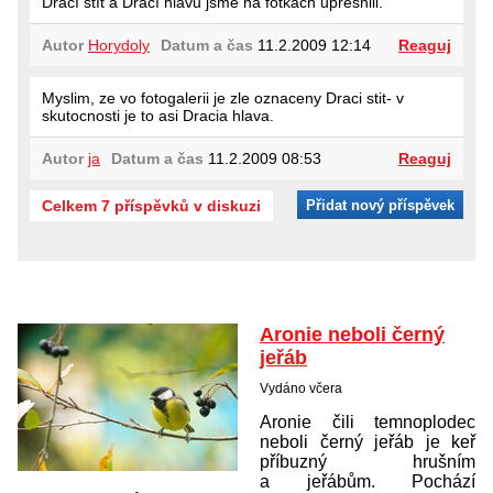
Dračí štít a Dračí hlavu jsme na fotkách upřesnili.
Autor
Horydoly
Datum a čas
11.2.2009 12:14
Reaguj
Myslim, ze vo fotogalerii je zle oznaceny Draci stit- v
skutocnosti je to asi Dracia hlava.
Autor
ja
Datum a čas
11.2.2009 08:53
Reaguj
Celkem 7 příspěvků v diskuzi
Přidat nový příspěvek
Aronie neboli černý
jeřáb
Vydáno včera
Aronie čili temnoplodec
neboli černý jeřáb je keř
příbuzný hrušním
a jeřábům. Pochází