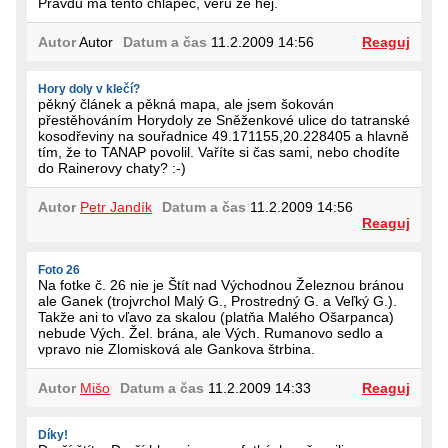
Pravdu ma tento chlapec, veru že hej.
Autor
Autor
Datum a čas
11.2.2009 14:56
Reaguj
Hory doly v klečí?
pěkný článek a pěkná mapa, ale jsem šokován
přestěhováním Horydoly ze Sněženkové ulice do tatranské
kosodřeviny na souřadnice 49.171155,20.228405 a hlavně
tím, že to TANAP povolil. Vaříte si čas sami, nebo chodíte
do Rainerovy chaty? :-)
Autor
Petr Jandík
Datum a čas
11.2.2009 14:56
Reaguj
Foto 26
Na fotke č. 26 nie je Štít nad Východnou Železnou bránou
ale Ganek (trojvrchol Malý G., Prostredný G. a Veľký G.).
Takže ani to vľavo za skalou (platňa Malého Ošarpanca)
nebude Vých. Žel. brána, ale Vých. Rumanovo sedlo a
vpravo nie Zlomisková ale Gankova štrbina.
Autor
Mišo
Datum a čas
11.2.2009 14:33
Reaguj
Díky!