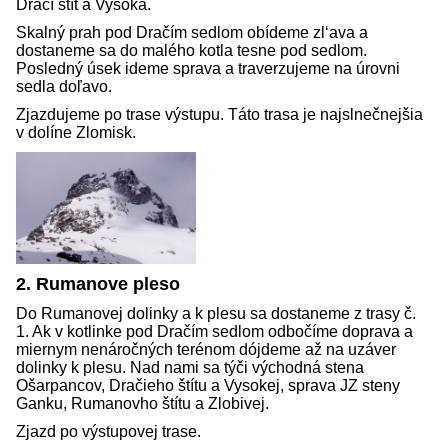
Dračí štít a Vysoká.
Skalný prah pod Dračím sedlom obídeme zl‘ava a
dostaneme sa do malého kotla tesne pod sedlom.
Posledný úsek ideme sprava a traverzujeme na úrovni
sedla doľavo.
Zjazdujeme po trase výstupu. Táto trasa je najslnečnejšia
v dolíne Zlomisk.
2. Rumanove pleso
Do Rumanovej dolinky a k plesu sa dostaneme z trasy č.
1. Ak v kotlinke pod Dračím sedlom odbočíme doprava a
miernym nenáročných terénom dójdeme až na uzáver
dolinky k plesu. Nad nami sa týči východná stena
Ošarpancov, Dračieho štítu a Vysokej, sprava JZ steny
Ganku, Rumanovho štítu a Zlobivej.
Zjazd po výstupovej trase.