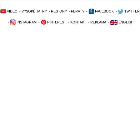
VIDEO
-
VYSOKÉ TATRY
-
REGIONY
-
FERÁTY
-
FACEBOOK
-
TWITTER
-
INSTAGRAM
-
PINTEREST
-
KONTAKT
-
REKLAMA
-
ENGLISH