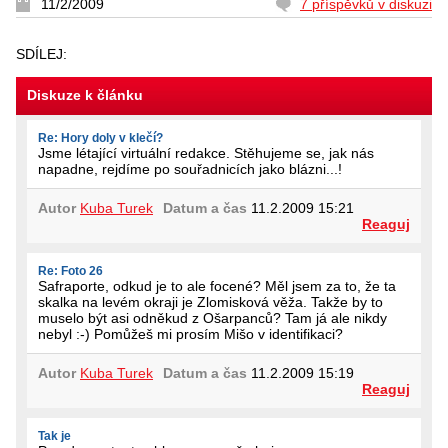
11/2/2009
7 příspěvků v diskuzi
SDÍLEJ:
Diskuze k článku
Re: Hory doly v klečí?
Jsme létající virtuální redakce. Stěhujeme se, jak nás
napadne, rejdíme po souřadnicích jako blázni...!
Autor
Kuba Turek
Datum a čas
11.2.2009 15:21
Reaguj
Re: Foto 26
Safraporte, odkud je to ale focené? Měl jsem za to, že ta
skalka na levém okraji je Zlomisková věža. Takže by to
muselo být asi odněkud z Ošarpanců? Tam já ale nikdy
nebyl :-) Pomůžeš mi prosím Mišo v identifikaci?
Autor
Kuba Turek
Datum a čas
11.2.2009 15:19
Reaguj
Tak je