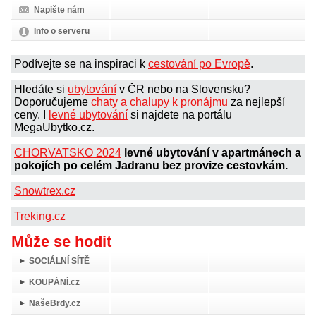
Napište nám
Info o serveru
Podívejte se na inspiraci k
cestování po Evropě
.
Hledáte si
ubytování
v ČR nebo na Slovensku?
Doporučujeme
chaty a chalupy k pronájmu
za nejlepší
ceny. I
levné ubytování
si najdete na portálu
MegaUbytko.cz.
CHORVATSKO 2024
levné ubytování v apartmánech a
pokojích po celém Jadranu bez provize cestovkám.
Snowtrex.cz
Treking.cz
Může se hodit
SOCIÁLNÍ SÍTĚ
KOUPÁNÍ.cz
NašeBrdy.cz