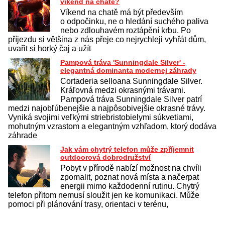
víkend na chatě?
Víkend na chatě má být především
o odpočinku, ne o hledání suchého paliva
nebo zdlouhavém roztápění krbu. Po
příjezdu si většina z nás přeje co nejrychleji vyhřát dům,
uvařit si horký čaj a užít
Pampová tráva 'Sunningdale Silver' -
elegantná dominanta modernej záhrady
Cortaderia selloana Sunningdale Silver.
Kráľovná medzi okrasnými trávami.
Pampová tráva Sunningdale Silver patrí
medzi najobľúbenejšie a najpôsobivejšie okrasné trávy.
Vyniká svojimi veľkými striebristobielymi súkvetiami,
mohutným vzrastom a elegantným vzhľadom, ktorý dodáva
záhrade
Jak vám chytrý telefon může zpříjemnit
outdoorová dobrodružství
Pobyt v přírodě nabízí možnost na chvíli
zpomalit, poznat nová místa a načerpat
energii mimo každodenní rutinu. Chytrý
telefon přitom nemusí sloužit jen ke komunikaci. Může
pomoci při plánování trasy, orientaci v terénu,