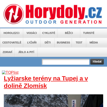
HOROLEZCI
VODÁCI
CYKLISTÉ
BĚŽCI
TURISTÉ
CESTOVATELÉ
LYŽAŘI
DĚTI
BUSINESS
TEST
MÉDIA
ZDRAVÍ
JÍDLO A PITÍ
Lyžiarske terény na Tupej a v
dolině Zlomísk