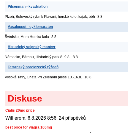
Pilsenman - kvadriatlon
Plzeň, Bolevecký rybník
Plavání, horské kolo, kajak, běh
8.8.
Vasaloppet - cyklomaraton
Švédsko, Mora
Horská kola
8.8.
Historický vojenský manévr
Německo, Bärnau, Historický park
8.-9.8.
8.8.
Tatranský horolezecký týždeň
Vysoké Tatry, Chata Pri Zelenom plese
10.-16.8.
10.8.
Diskuse
Cialis 20mg price
Willierom, 6.8.2026 8:56, 24 příspěvků
best price for viagra 100mg