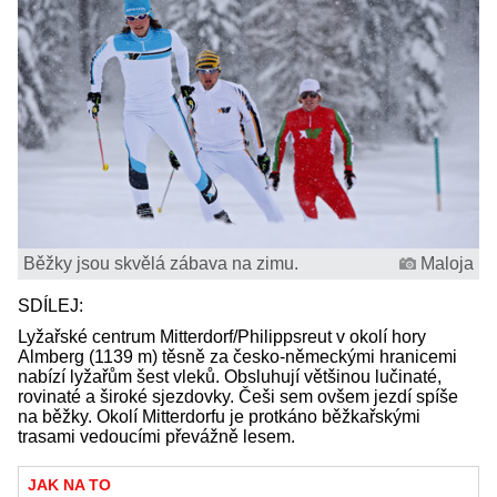
Běžky jsou skvělá zábava na zimu.
Maloja
SDÍLEJ:
Lyžařské centrum Mitterdorf/Philippsreut v okolí hory
Almberg (1139 m) těsně za česko-německými hranicemi
nabízí lyžařům šest vleků. Obsluhují většinou lučinaté,
rovinaté a široké sjezdovky. Češi sem ovšem jezdí spíše
na běžky. Okolí Mitterdorfu je protkáno běžkařskými
trasami vedoucími převážně lesem.
JAK NA TO