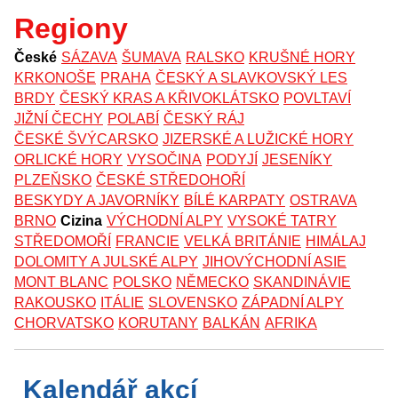
Regiony
České
SÁZAVA
ŠUMAVA
RALSKO
KRUŠNÉ HORY
KRKONOŠE
PRAHA
ČESKÝ A SLAVKOVSKÝ LES
BRDY
ČESKÝ KRAS A KŘIVOKLÁTSKO
POVLTAVÍ
JIŽNÍ ČECHY
POLABÍ
ČESKÝ RÁJ
ČESKÉ ŠVÝCARSKO
JIZERSKÉ A LUŽICKÉ HORY
ORLICKÉ HORY
VYSOČINA
PODYJÍ
JESENÍKY
PLZEŇSKO
ČESKÉ STŘEDOHOŘÍ
BESKYDY A JAVORNÍKY
BÍLÉ KARPATY
OSTRAVA
BRNO
Cizina
VÝCHODNÍ ALPY
VYSOKÉ TATRY
STŘEDOMOŘÍ
FRANCIE
VELKÁ BRITÁNIE
HIMÁLAJ
DOLOMITY A JULSKÉ ALPY
JIHOVÝCHODNÍ ASIE
MONT BLANC
POLSKO
NĚMECKO
SKANDINÁVIE
RAKOUSKO
ITÁLIE
SLOVENSKO
ZÁPADNÍ ALPY
CHORVATSKO
KORUTANY
BALKÁN
AFRIKA
Kalendář akcí