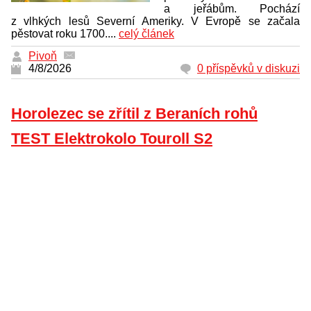
a jeřábům. Pochází
z vlhkých lesů Severní Ameriky. V Evropě se začala
pěstovat roku 1700....
celý článek
Pivoň
4/8/2026
0 příspěvků v diskuzi
Horolezec se zřítil z Beraních rohů
TEST Elektrokolo Touroll S2