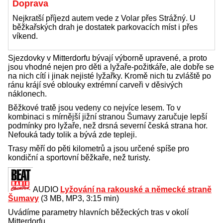
Doprava
Nejkratší příjezd autem vede z Volar přes Strážný. U
běžkařských drah je dostatek parkovacích míst i přes
víkend.
Sjezdovky v Mitterdorfu bývají výborně upravené, a proto
jsou vhodné nejen pro děti a lyžaře-požitkáře, ale dobře se
na nich cítí i jinak nejisté lyžařky. Kromě nich tu zvláště po
ránu krájí své oblouky extrémní carveři v děsivých
náklonech.
Běžkové tratě jsou vedeny co nejvíce lesem. To v
kombinaci s mírnější jižní stranou Šumavy zaručuje lepší
podmínky pro lyžaře, než drsná severní česká strana hor.
Nefouká tady tolik a bývá zde tepleji.
Trasy měří do pěti kilometrů a jsou určené spíše pro
kondiční a sportovní běžkaře, než turisty.
AUDIO
Lyžování na rakouské a německé straně
Šumavy
(3 MB, MP3, 3:15 min)
Uvádíme parametry hlavních běžeckých tras v okolí
Mitterdorfu.