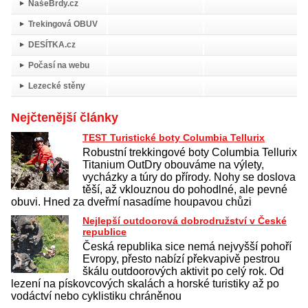
NašeBrdy.cz
Trekingová OBUV
DESÍTKA.cz
Počasí na webu
Lezecké stěny
Nejčtenější články
TEST Turistické boty Columbia Tellurix
Robustní trekkingové boty Columbia Tellurix
Titanium OutDry obouváme na výlety,
vycházky a túry do přírody. Nohy se doslova
těší, až vklouznou do pohodlné, ale pevné
obuvi. Hned za dveřmí nasadíme houpavou chůzi
Nejlepší outdoorová dobrodružství v České
republice
Česká republika sice nemá nejvyšší pohoří
Evropy, přesto nabízí překvapivě pestrou
škálu outdoorových aktivit po celý rok. Od
lezení na pískovcových skalách a horské turistiky až po
vodáctví nebo cyklistiku chráněnou