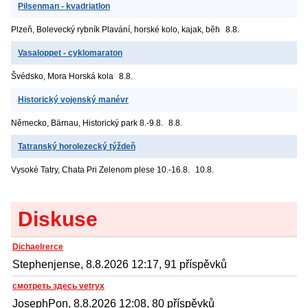
Pilsenman - kvadriatlon
Plzeň, Bolevecký rybník
Plavání, horské kolo, kajak, běh
8.8.
Vasaloppet - cyklomaraton
Švédsko, Mora
Horská kola
8.8.
Historický vojenský manévr
Německo, Bärnau, Historický park
8.-9.8.
8.8.
Tatranský horolezecký týždeň
Vysoké Tatry, Chata Pri Zelenom plese
10.-16.8.
10.8.
Diskuse
Dichaelrerce
Stephenjense, 8.8.2026 12:17, 91 příspěvků
смотреть здесь vetryx
JosephPon, 8.8.2026 12:08, 80 příspěvků