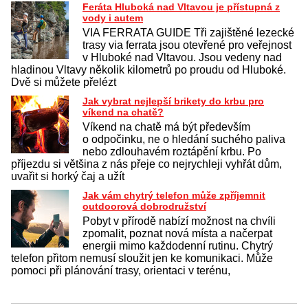
Feráta Hluboká nad Vltavou je přístupná z
vody i autem
VIA FERRATA GUIDE Tři zajištěné lezecké
trasy via ferrata jsou otevřené pro veřejnost
v Hluboké nad Vltavou. Jsou vedeny nad
hladinou Vltavy několik kilometrů po proudu od Hluboké.
Dvě si můžete přelézt
Jak vybrat nejlepší brikety do krbu pro
víkend na chatě?
Víkend na chatě má být především
o odpočinku, ne o hledání suchého paliva
nebo zdlouhavém roztápění krbu. Po
příjezdu si většina z nás přeje co nejrychleji vyhřát dům,
uvařit si horký čaj a užít
Jak vám chytrý telefon může zpříjemnit
outdoorová dobrodružství
Pobyt v přírodě nabízí možnost na chvíli
zpomalit, poznat nová místa a načerpat
energii mimo každodenní rutinu. Chytrý
telefon přitom nemusí sloužit jen ke komunikaci. Může
pomoci při plánování trasy, orientaci v terénu,