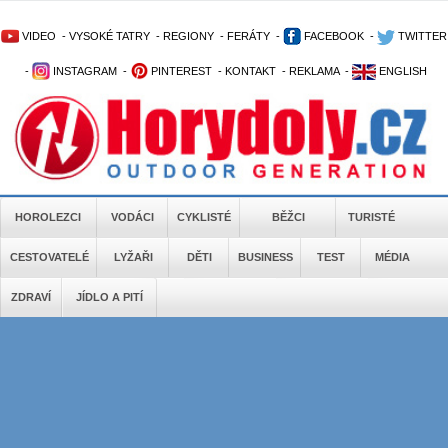
VIDEO
-
VYSOKÉ TATRY
-
REGIONY
-
FERÁTY
-
FACEBOOK
-
TWITTER
-
INSTAGRAM
-
PINTEREST
-
KONTAKT
-
REKLAMA
-
ENGLISH
HOROLEZCI
VODÁCI
CYKLISTÉ
BĚŽCI
TURISTÉ
CESTOVATELÉ
LYŽAŘI
DĚTI
BUSINESS
TEST
MÉDIA
ZDRAVÍ
JÍDLO A PITÍ