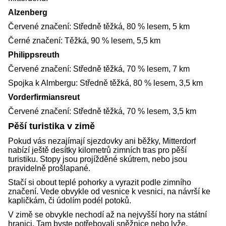
Alzenberg
Červené značení: Středně těžká, 80 % lesem, 5 km
Černé značení: Těžká, 90 % lesem, 5,5 km
Philippsreuth
Červené značení: Středně těžká, 70 % lesem, 7 km
Spojka k Almbergu: Středně těžká, 80 % lesem, 3,5 km
Vorderfirmiansreut
Červené značení: Středně těžká, 70 % lesem, 3,5 km
Pěší turistika v zimě
Pokud vás nezajímají sjezdovky ani běžky, Mitterdorf
nabízí ještě desítky kilometrů zimních tras pro pěší
turistiku. Stopy jsou projížděné skútrem, nebo jsou
pravidelně prošlapané.
Stačí si obout teplé pohorky a vyrazit podle zimního
značení. Vede obvykle od vesnice k vesnici, na návrší ke
kapličkám, či údolím podél potoků.
V zimě se obvykle nechodí až na nejvyšší hory na státní
hranici. Tam byste potřebovali sněžnice nebo lyže.