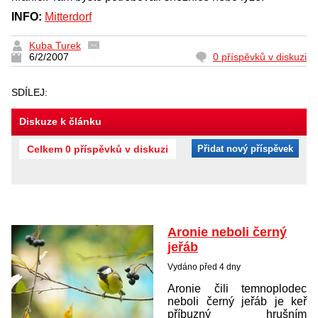
INFO:
Mitterdorf
Kuba Turek
6/2/2007
0 příspěvků v diskuzi
SDÍLEJ:
Diskuze k článku
Celkem 0 příspěvků v diskuzi
Přidat nový příspěvek
Aronie neboli černý
jeřáb
Vydáno před 4 dny
Aronie čili temnoplodec
neboli černý jeřáb je keř
příbuzný hrušním