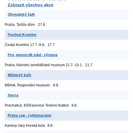
Zobrazit všechny akce
Olympijský šplh
Praha, Tyršův dům
27.6.
Festival Krumlov
Český Krumlov
17.7.-8.8.
17.7.
Pes, pomocník stád - výstava
Praha, Národní zemědělské muzeum
21.7.-10.1.
21.7.
Mělnický košt
Mělník, Regionální muzeum
8.8.
Xterra
Prachatice, Křišťanovice
Terénní triatlon
8.8.
Prima cup - cyklomaraton
Karlovy Vary
Horská kola
8.8.