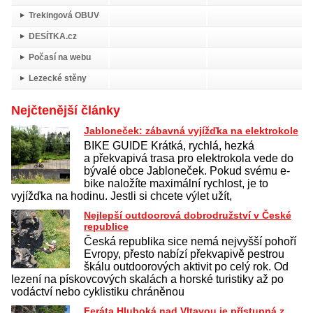
Trekingová OBUV
DESÍTKA.cz
Počasí na webu
Lezecké stěny
Nejčtenější články
Jabloneček: zábavná vyjížďka na elektrokole
BIKE GUIDE Krátká, rychlá, hezká
a překvapivá trasa pro elektrokola vede do
bývalé obce Jabloneček. Pokud svému e-
bike naložíte maximální rychlost, je to
vyjížďka na hodinu. Jestli si chcete výlet užít,
Nejlepší outdoorová dobrodružství v České
republice
Česká republika sice nemá nejvyšší pohoří
Evropy, přesto nabízí překvapivě pestrou
škálu outdoorových aktivit po celý rok. Od
lezení na pískovcových skalách a horské turistiky až po
vodáctví nebo cyklistiku chráněnou
Feráta Hluboká nad Vltavou je přístupná z