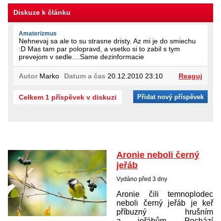
Diskuze k článku
Amaterizmus
Nehnevaj sa ale to su strasne dristy. Az mi je do smiechu
:D Mas tam par polopravd, a vsetko si to zabil s tym
prevejom v sedle....Same dezinformacie
Autor
Marko
Datum a čas
20.12.2010 23:10
Reaguj
Celkem 1 příspěvek v diskuzi
Přidat nový příspěvek
Aronie neboli černý
jeřáb
Vydáno před 3 dny
Aronie čili temnoplodec
neboli černý jeřáb je keř
příbuzný hrušním
a jeřábům. Pochází