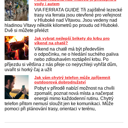
vody i autem
VIA FERRATA GUIDE Tři zajištěné lezecké
trasy via ferrata jsou otevřené pro veřejnost
v Hluboké nad Vltavou. Jsou vedeny nad
hladinou Vltavy několik kilometrů po proudu od Hluboké.
Dvě si můžete přelézt
Jak vybrat nejlepší brikety do krbu pro
víkend na chatě?
Víkend na chatě má být především
o odpočinku, ne o hledání suchého paliva
nebo zdlouhavém roztápění krbu. Po
příjezdu si většina z nás přeje co nejrychleji vyhřát dům,
uvařit si horký čaj a užít
Jak vám chytrý telefon může zpříjemnit
outdoorová dobrodružství
Pobyt v přírodě nabízí možnost na chvíli
zpomalit, poznat nová místa a načerpat
energii mimo každodenní rutinu. Chytrý
telefon přitom nemusí sloužit jen ke komunikaci. Může
pomoci při plánování trasy, orientaci v terénu,