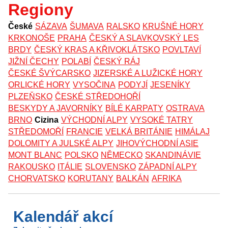
Regiony
České
SÁZAVA
ŠUMAVA
RALSKO
KRUŠNÉ HORY
KRKONOŠE
PRAHA
ČESKÝ A SLAVKOVSKÝ LES
BRDY
ČESKÝ KRAS A KŘIVOKLÁTSKO
POVLTAVÍ
JIŽNÍ ČECHY
POLABÍ
ČESKÝ RÁJ
ČESKÉ ŠVÝCARSKO
JIZERSKÉ A LUŽICKÉ HORY
ORLICKÉ HORY
VYSOČINA
PODYJÍ
JESENÍKY
PLZEŇSKO
ČESKÉ STŘEDOHOŘÍ
BESKYDY A JAVORNÍKY
BÍLÉ KARPATY
OSTRAVA
BRNO
Cizina
VÝCHODNÍ ALPY
VYSOKÉ TATRY
STŘEDOMOŘÍ
FRANCIE
VELKÁ BRITÁNIE
HIMÁLAJ
DOLOMITY A JULSKÉ ALPY
JIHOVÝCHODNÍ ASIE
MONT BLANC
POLSKO
NĚMECKO
SKANDINÁVIE
RAKOUSKO
ITÁLIE
SLOVENSKO
ZÁPADNÍ ALPY
CHORVATSKO
KORUTANY
BALKÁN
AFRIKA
Kalendář akcí