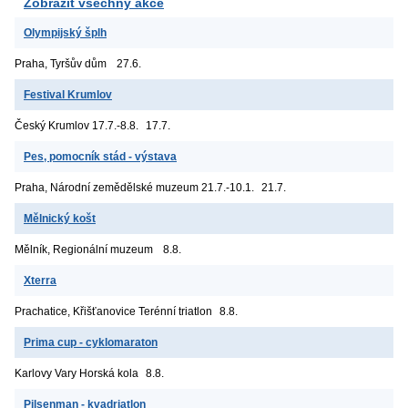
Zobrazit všechny akce
Olympijský šplh
Praha, Tyršův dům
27.6.
Festival Krumlov
Český Krumlov
17.7.-8.8.
17.7.
Pes, pomocník stád - výstava
Praha, Národní zemědělské muzeum
21.7.-10.1.
21.7.
Mělnický košt
Mělník, Regionální muzeum
8.8.
Xterra
Prachatice, Křišťanovice
Terénní triatlon
8.8.
Prima cup - cyklomaraton
Karlovy Vary
Horská kola
8.8.
Pilsenman - kvadriatlon