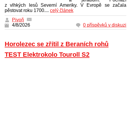
z vlhkých lesů Severní Ameriky. V Evropě se začala
pěstovat roku 1700....
celý článek
Pivoň
4/8/2026
0 příspěvků v diskuzi
Horolezec se zřítil z Beraních rohů
TEST Elektrokolo Touroll S2