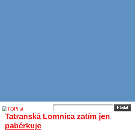
Tatranská Lomnica zatím jen
paběrkuje