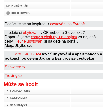
Napište nám
Info o serveru
Podívejte se na inspiraci k
cestování po Evropě
.
Hledáte si
ubytování
v ČR nebo na Slovensku?
Doporučujeme
chaty a chalupy k pronájmu
za nejlepší
ceny. I
levné ubytování
si najdete na portálu
MegaUbytko.cz.
CHORVATSKO 2024
levné ubytování v apartmánech a
pokojích po celém Jadranu bez provize cestovkám.
Snowtrex.cz
Treking.cz
Může se hodit
SOCIÁLNÍ SÍTĚ
KOUPÁNÍ.cz
NašeBrdy.cz