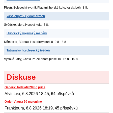
Plzeň, Bolevecký rybník
Plavání, horské kolo, kajak, běh
8.8.
Vasaloppet - cyklomaraton
Švédsko, Mora
Horská kola
8.8.
Historický vojenský manévr
Německo, Bärnau, Historický park
8.-9.8.
8.8.
Tatranský horolezecký týždeň
Vysoké Tatry, Chata Pri Zelenom plese
10.-16.8.
10.8.
Diskuse
Generic Tadalafil 20mg price
AlvinLex, 6.8.2026 18:45, 64 příspěvků
Order Viagra 50 mg online
Frankjoura, 6.8.2026 18:19, 45 příspěvků