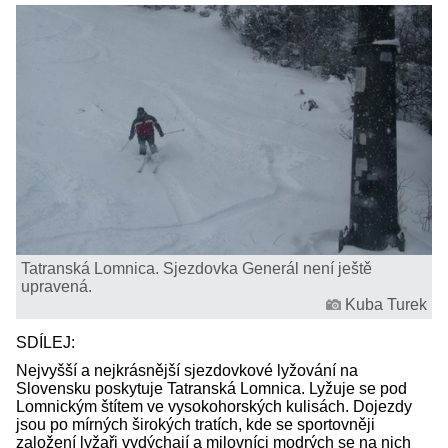
Tatranská Lomnica. Sjezdovka Generál není ještě
upravená.
Kuba Turek
SDÍLEJ:
Nejvyšší a nejkrásnější sjezdovkové lyžování na
Slovensku poskytuje Tatranská Lomnica. Lyžuje se pod
Lomnickým štítem ve vysokohorských kulisách. Dojezdy
jsou po mírných širokých tratích, kde se sportovněji
založení lyžaři vydýchají a milovníci modrých se na nich