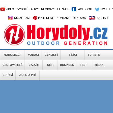
VIDEO
-
VYSOKÉ TATRY
-
REGIONY
-
FERÁTY
-
FACEBOOK
-
TWITTER
-
INSTAGRAM
-
PINTEREST
-
KONTAKT
-
REKLAMA
-
ENGLISH
HOROLEZCI
VODÁCI
CYKLISTÉ
BĚŽCI
TURISTÉ
CESTOVATELÉ
LYŽAŘI
DĚTI
BUSINESS
TEST
MÉDIA
ZDRAVÍ
JÍDLO A PITÍ