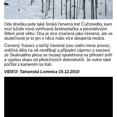
Ode dneška jede také široká červená trať Čučoriedky, kam
vozí lyžaře nová vyhřívaná šestisedačka a plexisklovým
štítem proti větru. Ona je sice značená jako červená, ale ve
skutečnosti je to jen o něco málo více sklopená modrá.
Červený Traverz a točitý Generál jsou zatím mimo provoz,
sněžná děla na ně nestříkají a případní zájemci o svezení
ze Skalnatého plesa se musejí spolehnout na přírodní sníh
a vyjetou stopu od předchozích dobrodruhů. Je nutno také
počítat s kamením na trati.
VIDEO: Tatranská Lomnica 15.12.2010