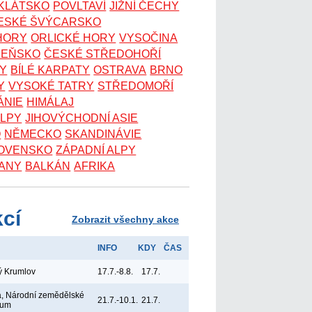
OKLÁTSKO
POVLTAVÍ
JIŽNÍ ČECHY
ESKÉ ŠVÝCARSKO
 HORY
ORLICKÉ HORY
VYSOČINA
ZEŇSKO
ČESKÉ STŘEDOHOŘÍ
KY
BÍLÉ KARPATY
OSTRAVA
BRNO
Y
VYSOKÉ TATRY
STŘEDOMOŘÍ
ÁNIE
HIMÁLAJ
ALPY
JIHOVÝCHODNÍ ASIE
O
NĚMECKO
SKANDINÁVIE
OVENSKO
ZÁPADNÍ ALPY
ANY
BALKÁN
AFRIKA
kcí
Zobrazit všechny akce
INFO
KDY
ČAS
ý Krumlov
17.7.-8.8.
17.7.
, Národní zemědělské
21.7.-10.1.
21.7.
eum