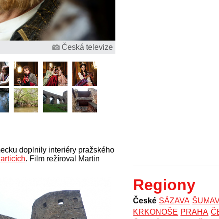
Česká televize
cku doplnily interiéry pražského
articích
. Film režíroval Martin
Regiony
České
SÁZAVA
ŠUMA
KRKONOŠE
PRAHA
Č