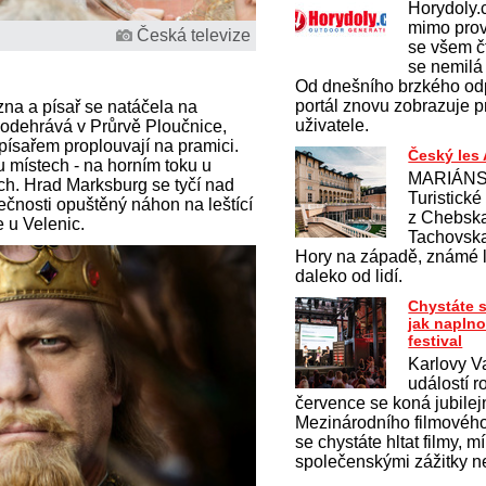
Horydoly.
mimo pro
Česká televize
se všem č
se nemilá 
Od dnešního brzkého od
portál znovu zobrazuje 
na a písař se natáčela na
uživatele.
 odehrává v Průrvě Ploučnice,
ísařem proplouvají na pramici.
Český les
u místech - na horním toku u
MARIÁNS
ch. Hrad Marksburg se tyčí nad
Turistické
čnosti opuštěný náhon na leštící
z Chebska
e u Velenic.
Tachovska
Hory na západě, známé l
daleko od lidí.
Chystáte s
jak naplno
festival
Karlovy Va
událostí r
července se koná jubilejn
Mezinárodního filmového
se chystáte hltat filmy, mí
společenskými zážitky n