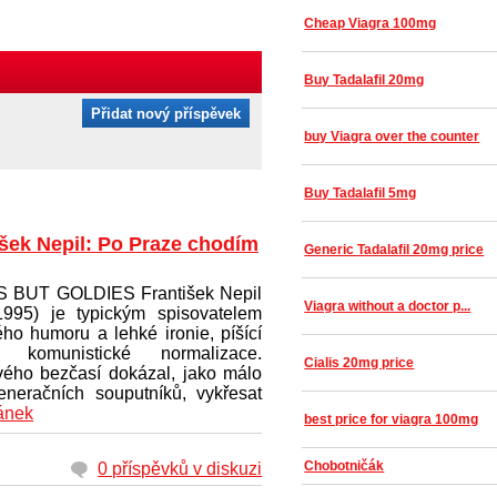
Cheap Viagra 100mg
Buy Tadalafil 20mg
Přidat nový příspěvek
buy Viagra over the counter
Buy Tadalafil 5mg
išek Nepil: Po Praze chodím
Generic Tadalafil 20mg price
 BUT GOLDIES František Nepil
Viagra without a doctor p...
1995) je typickým spisovatelem
ho humoru a lehké ironie, píšící
 komunistické normalizace.
Cialis 20mg price
vého bezčasí dokázal, jako málo
eneračních souputníků, vykřesat
lánek
best price for viagra 100mg
Chobotničák
0 příspěvků v diskuzi