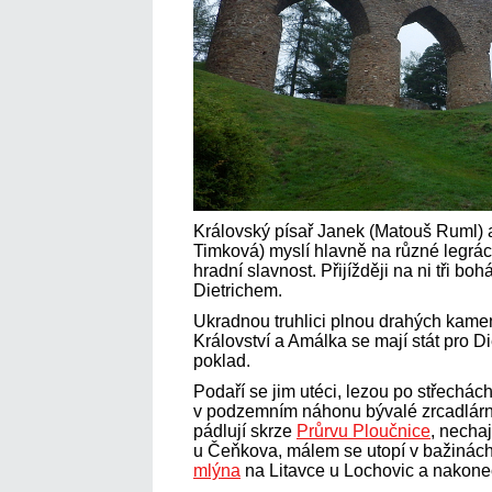
Královský písař Janek (Matouš Ruml)
Timková) myslí hlavně na různé legrá
hradní slavnost. Přijížději na ni tři b
Dietrichem.
Ukradnou truhlici plnou drahých kame
Království a Amálka se mají stát pro 
poklad.
Podaří se jim utéci, lezou po střechác
v podzemním náhonu bývalé zrcadlár
pádlují skrze
Průrvu Ploučnice
, necha
u Čeňkova, málem se utopí v bažinách
mlýna
na Litavce u Lochovic a nakone