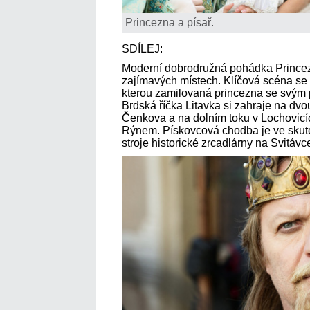
Princezna a písař.
SDÍLEJ:
Moderní dobrodružná pohádka Princez
zajímavých místech. Klíčová scéna se
kterou zamilovaná princezna se svým p
Brdská říčka Litavka si zahraje na dvo
Čenkova a na dolním toku v Lochovicí
Rýnem. Pískovcová chodba je ve skute
stroje historické zrcadlárny na Svitávc