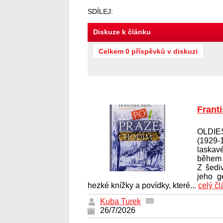
SDÍLEJ:
Diskuze k článku
Celkem 0 příspěvků v diskuzi
Frant
OLDIES
(1929-
laskavé
během
Z šedi
jeho g
hezké knížky a povídky, které...
celý č
Kuba Turek
26/7/2026