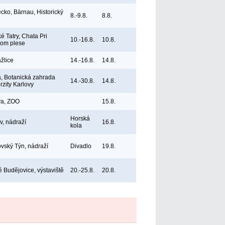
ko, Bärnau, Historický
8.-9.8.
8.8.
é Tatry, Chata Pri
10.-16.8.
10.8.
nom plese
žlice
14.-16.8.
14.8.
, Botanická zahrada
14.-30.8.
14.8.
rzity Karlovy
va, ZOO
15.8.
Horská
v, nádraží
16.8.
kola
vský Týn, nádraží
Divadlo
19.8.
 Budějovice, výstaviště
20.-25.8.
20.8.