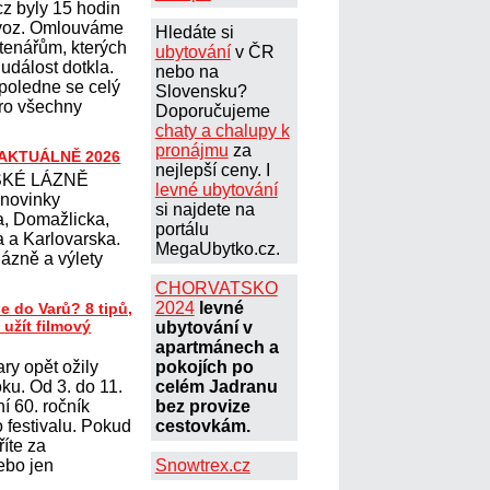
cz byly 15 hodin
voz. Omlouváme
Hledáte si
tenářům, kterých
ubytování
v ČR
událost dotkla.
nebo na
poledne se celý
Slovensku?
pro všechny
Doporučujeme
chaty a chalupy k
pronájmu
za
 AKTUÁLNĚ 2026
nejlepší ceny. I
KÉ LÁZNĚ
levné ubytování
 novinky
si najdete na
, Domažlicka,
portálu
 a Karlovarska.
MegaUbytko.cz.
ázně a výlety
CHORVATSKO
2024
levné
e do Varů? 8 tipů,
 užít filmový
ubytování v
apartmánech a
ry opět ožily
pokojích po
oku. Od 3. do 11.
celém Jadranu
í 60. ročník
bez provize
 festivalu. Pokud
cestovkám.
říte za
ebo jen
Snowtrex.cz