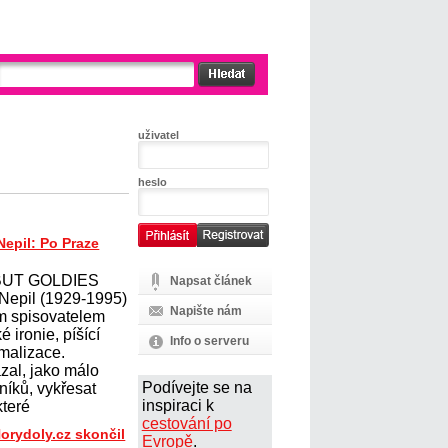
uživatel
heslo
Nepil: Po Praze
BUT GOLDIES
Napsat článek
 Nepil (1929-1995)
Napište nám
ým spisovatelem
 ironie, píšící
Info o serveru
malizace.
zal, jako málo
Podívejte se na
níků, vykřesat
inspiraci k
které
cestování po
orydoly.cz skončil
Evropě
.