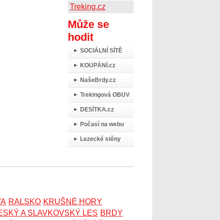
Treking.cz
Může se
hodit
SOCIÁLNÍ SÍTĚ
KOUPÁNÍ.cz
NašeBrdy.cz
Trekingová OBUV
DESÍTKA.cz
Počasí na webu
Lezecké stěny
VA
RALSKO
KRUŠNÉ HORY
ESKÝ A SLAVKOVSKÝ LES
BRDY