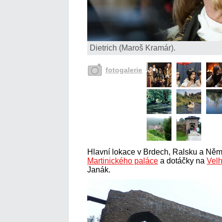
Dietrich (Maroš Kramár).
fotogalerie
Hlavní lokace v Brdech, Ralsku a Něme
Martinického paláce
a dotáčky na
Velh
Janák.