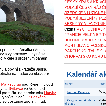
ČESKÝ KRAS A KŘIV
POLABÍ
ČESKÝ RÁJ
Č
JIZERSKÉ A LUŽICKÉ
PODYJÍ
JESENÍKY
PL
BESKYDY A JAVORNÍ
Cizina
VÝCHODNÍ ALP
FRANCIE
VELKÁ BRIT
DOLOMITY A JULSKÉ 
MONT BLANC
POLSK
 a princezna Amálka (Monika
RAKOUSKO
ITÁLIE
SL
cky a vylomeniny. Chystá se
CHORVATSKO
KORUT
oháči v čele s urozeným panem
nů a obviní z krádeže Janka.
Kalendář a
Dietricha náhradou za ukradený
h
Marksburgu
nad Rýnem, bloudí
AKCE
KDE
ny na
Svitávce
ve Velenicích,
Festival Krumlov
Česk
jí pramičku na horním toku
Litavky
 rybníka Brodí u
Bludského
Pes, pomocník stád -
Praha
c se dostanou zpět na hrad.
výstava
muz