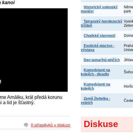
a kanoi
Historický vojenský
Němec
manévr
park
Tatranský horolezecký
Vysok
týždeň
Zele
Chodské slavnosti
Doma
Exotické ptactvo -
Praha
výstava
Unive
Den tamarínů pinčích
Jihla
Komedyjanti na
Šviho
kolejích - divadlo
Komedyjanti na
Horšo
kolejích
me Amálku, král předá korunu
Země živitelka -
České
a lid je šťastný.
veletrh
Diskuse
0 příspěvků v diskuzi