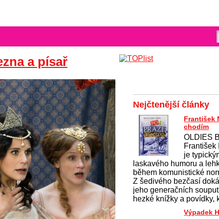
ezna a písař
Nejčtenější články
František 
chodím
OLDIES 
František
je typick
laskavého humoru a lehké
během komunistické nor
Z šedivého bezčasí doká
jeho generačních souput
hezké knížky a povídky, 
Výpadek H