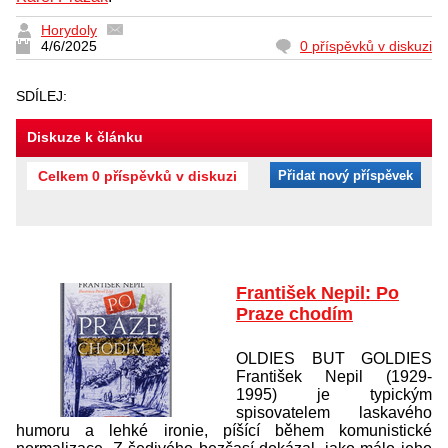
Horydoly
4/6/2025
0 příspěvků v diskuzi
SDÍLEJ:
Diskuze k článku
Celkem 0 příspěvků v diskuzi
Přidat nový příspěvek
František Nepil: Po
Praze chodím
OLDIES BUT GOLDIES
František Nepil (1929-
1995) je typickým
spisovatelem laskavého
humoru a lehké ironie, píšící během komunistické