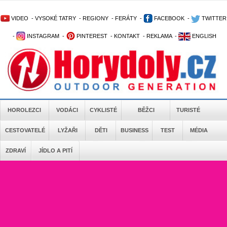
VIDEO
-
VYSOKÉ TATRY
-
REGIONY
-
FERÁTY
-
FACEBOOK
-
TWITTER
-
INSTAGRAM
-
PINTEREST
-
KONTAKT
-
REKLAMA
-
ENGLISH
HOROLEZCI
VODÁCI
CYKLISTÉ
BĚŽCI
TURISTÉ
CESTOVATELÉ
LYŽAŘI
DĚTI
BUSINESS
TEST
MÉDIA
ZDRAVÍ
JÍDLO A PITÍ