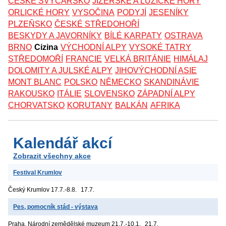
ČESKÉ ŠVÝCARSKO
JIZERSKÉ A LUŽICKÉ HORY
ORLICKÉ HORY
VYSOČINA
PODYJÍ
JESENÍKY
PLZEŇSKO
ČESKÉ STŘEDOHOŘÍ
BESKYDY A JAVORNÍKY
BÍLÉ KARPATY
OSTRAVA
BRNO
Cizina
VÝCHODNÍ ALPY
VYSOKÉ TATRY
STŘEDOMOŘÍ
FRANCIE
VELKÁ BRITÁNIE
HIMÁLAJ
DOLOMITY A JULSKÉ ALPY
JIHOVÝCHODNÍ ASIE
MONT BLANC
POLSKO
NĚMECKO
SKANDINÁVIE
RAKOUSKO
ITÁLIE
SLOVENSKO
ZÁPADNÍ ALPY
CHORVATSKO
KORUTANY
BALKÁN
AFRIKA
Kalendář akcí
Zobrazit všechny akce
Festival Krumlov
Český Krumlov
17.7.-8.8.
17.7.
Pes, pomocník stád - výstava
Praha, Národní zemědělské muzeum
21.7.-10.1.
21.7.