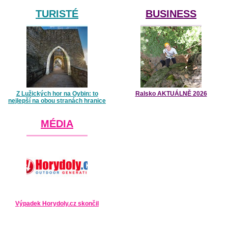
TURISTÉ
BUSINESS
Z Lužických hor na Oybin: to
Ralsko AKTUÁLNĚ 2026
nejlepší na obou stranách hranice
MÉDIA
Výpadek Horydoly.cz skončil