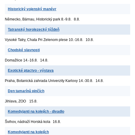
Historický vojenský manévr
Německo, Bärnau, Historický park
8.-9.8.
8.8.
Tatranský horolezecký týždeň
Vysoké Tatry, Chata Pri Zelenom plese
10.-16.8.
10.8.
Chodské slavnosti
Domažlice
14.-16.8.
14.8.
Exotické ptactvo - výstava
Praha, Botanická zahrada Univerzity Karlovy
14.-30.8.
14.8.
Den tamarínů pinčích
Jihlava, ZOO
15.8.
Komedyjanti na kolejích - divadlo
Švihov, nádraží
Horská kola
16.8.
Komedyjanti na kolejích