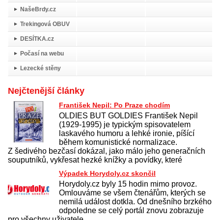
NašeBrdy.cz
Trekingová OBUV
DESÍTKA.cz
Počasí na webu
Lezecké stěny
Nejčtenější články
František Nepil: Po Praze chodím
OLDIES BUT GOLDIES František Nepil
(1929-1995) je typickým spisovatelem
laskavého humoru a lehké ironie, píšící
během komunistické normalizace.
Z šedivého bezčasí dokázal, jako málo jeho generačních
souputníků, vykřesat hezké knížky a povídky, které
Výpadek Horydoly.cz skončil
Horydoly.cz byly 15 hodin mimo provoz.
Omlouváme se všem čtenářům, kterých se
nemilá událost dotkla. Od dnešního brzkého
odpoledne se celý portál znovu zobrazuje
pro všechny uživatele.