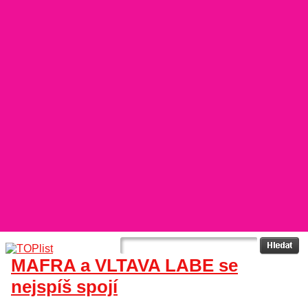
MAFRA a VLTAVA LABE se
nejspíš spojí