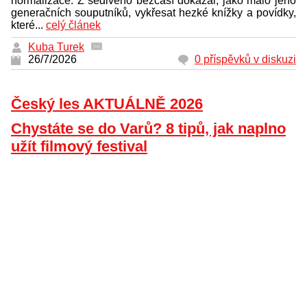
normalizace. Z šedivého bezčasí dokázal, jako málo jeho
generačních souputníků, vykřesat hezké knížky a povídky,
které...
celý článek
Kuba Turek
26/7/2026
0 příspěvků v diskuzi
Český les AKTUÁLNĚ 2026
Chystáte se do Varů? 8 tipů, jak naplno
užít filmový festival