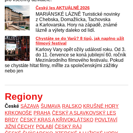
Český les AKTUÁLNĚ 2026
MARIÁNSKÉ LÁZNĚ Turistické novinky
z Chebska, Domažlicka, Tachovska
a Karlovarska. Hory na západě, známé
lázně a výlety daleko od lidí.
Chystáte se do Varů? 8 tipů, jak naplno užít
filmový festival
Karlovy Vary opět ožily událostí roku. Od 3.
do 11. července se koná jubilejní 60. ročník
Mezinárodního filmového festivalu. Pokud
se chystáte hltat filmy, míříte za společenskými zážitky
nebo jen
Regiony
České
SÁZAVA
ŠUMAVA
RALSKO
KRUŠNÉ HORY
KRKONOŠE
PRAHA
ČESKÝ A SLAVKOVSKÝ LES
BRDY
ČESKÝ KRAS A KŘIVOKLÁTSKO
POVLTAVÍ
JIŽNÍ ČECHY
POLABÍ
ČESKÝ RÁJ