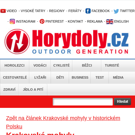
VIDEO
-
VYSOKÉ TATRY
-
REGIONY
-
FERÁTY
-
FACEBOOK
-
TWITTER
-
INSTAGRAM
-
PINTEREST
-
KONTAKT
-
REKLAMA
-
ENGLISH
HOROLEZCI
VODÁCI
CYKLISTÉ
BĚŽCI
TURISTÉ
CESTOVATELÉ
LYŽAŘI
DĚTI
BUSINESS
TEST
MÉDIA
ZDRAVÍ
JÍDLO A PITÍ
Zpět na článek Krakovské mohyly v historickém
Polsku