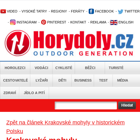
VIDEO
-
VYSOKÉ TATRY
-
REGIONY
-
FERÁTY
-
FACEBOOK
-
TWITTER
-
INSTAGRAM
-
PINTEREST
-
KONTAKT
-
REKLAMA
-
ENGLISH
HOROLEZCI
VODÁCI
CYKLISTÉ
BĚŽCI
TURISTÉ
CESTOVATELÉ
LYŽAŘI
DĚTI
BUSINESS
TEST
MÉDIA
ZDRAVÍ
JÍDLO A PITÍ
Zpět na článek Krakovské mohyly v historickém
Polsku