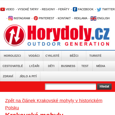
VIDEO
-
VYSOKÉ TATRY
-
REGIONY
-
FERÁTY
-
FACEBOOK
-
TWITTER
-
INSTAGRAM
-
PINTEREST
-
KONTAKT
-
REKLAMA
-
ENGLISH
HOROLEZCI
VODÁCI
CYKLISTÉ
BĚŽCI
TURISTÉ
CESTOVATELÉ
LYŽAŘI
DĚTI
BUSINESS
TEST
MÉDIA
ZDRAVÍ
JÍDLO A PITÍ
Zpět na článek Krakovské mohyly v historickém
Polsku