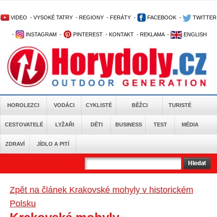
VIDEO
-
VYSOKÉ TATRY
-
REGIONY
-
FERÁTY
-
FACEBOOK
-
TWITTER
-
INSTAGRAM
-
PINTEREST
-
KONTAKT
-
REKLAMA
-
ENGLISH
HOROLEZCI
VODÁCI
CYKLISTÉ
BĚŽCI
TURISTÉ
CESTOVATELÉ
LYŽAŘI
DĚTI
BUSINESS
TEST
MÉDIA
ZDRAVÍ
JÍDLO A PITÍ
Zpět na článek Krakovské mohyly v historickém
Polsku