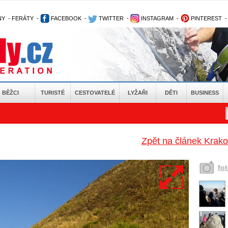
NY
-
FERÁTY
-
FACEBOOK
-
TWITTER
-
INSTAGRAM
-
PINTEREST
BĚŽCI
TURISTÉ
CESTOVATELÉ
LYŽAŘI
DĚTI
BUSINESS
Zpět na článek Krako
fo