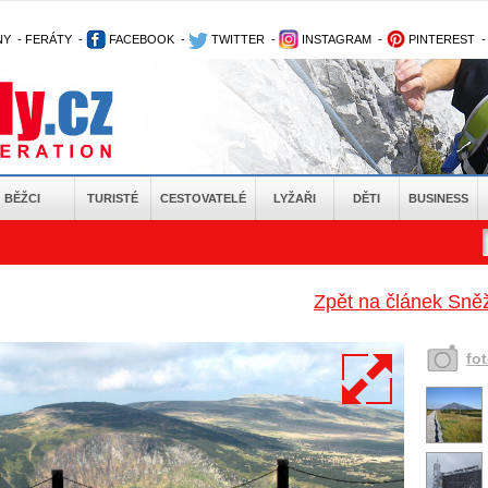
NY
-
FERÁTY
-
FACEBOOK
-
TWITTER
-
INSTAGRAM
-
PINTEREST
BĚŽCI
TURISTÉ
CESTOVATELÉ
LYŽAŘI
DĚTI
BUSINESS
Zpět na článek Sněž
fo