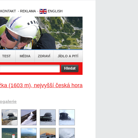
-
KONTAKT
-
REKLAMA
-
ENGLISH
TEST
MÉDIA
ZDRAVÍ
JÍDLO A PITÍ
ka (1603 m), nejvyšší česká hora
togalerie