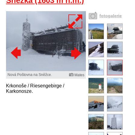
Sněžka (1603 m n.m.)
fotogalerie
Nová Poštovna na Sněžce.
Mates
Krkonoše / Riesengebirge /
Karkonosze.