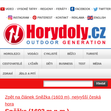
VIDEO
-
VYSOKÉ TATRY
-
REGIONY
-
FERÁTY
-
FACEBOOK
-
TWITTER
-
INSTAGRAM
-
PINTEREST
-
KONTAKT
-
REKLAMA
-
ENGLISH
HOROLEZCI
VODÁCI
CYKLISTÉ
BĚŽCI
TURISTÉ
CESTOVATELÉ
LYŽAŘI
DĚTI
BUSINESS
TEST
MÉDIA
ZDRAVÍ
JÍDLO A PITÍ
Zpět na článek Sněžka (1603 m), nejvyšší česká
hora