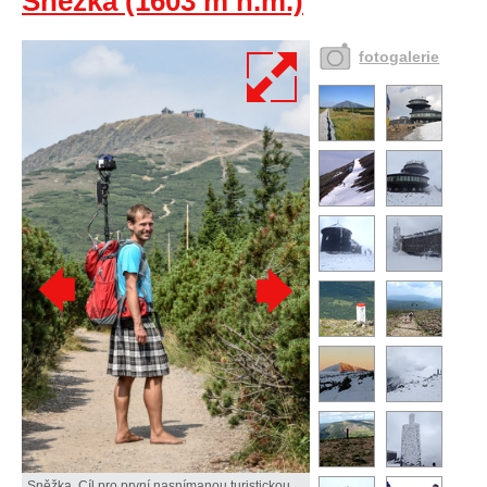
Sněžka (1603 m n.m.)
fotogalerie
Sněžka. Cíl pro první nasnímanou turistickou