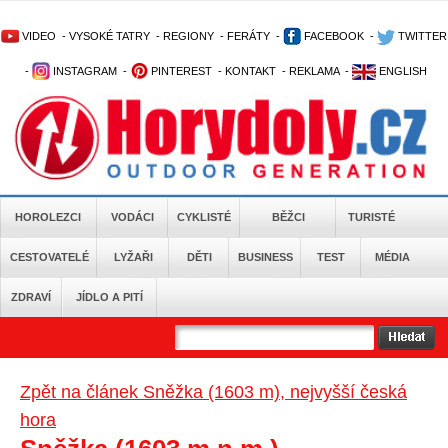
VIDEO
-
VYSOKÉ TATRY
-
REGIONY
-
FERÁTY
-
FACEBOOK
-
TWITTER
-
INSTAGRAM
-
PINTEREST
-
KONTAKT
-
REKLAMA
-
ENGLISH
HOROLEZCI
VODÁCI
CYKLISTÉ
BĚŽCI
TURISTÉ
CESTOVATELÉ
LYŽAŘI
DĚTI
BUSINESS
TEST
MÉDIA
ZDRAVÍ
JÍDLO A PITÍ
Zpět na článek Sněžka (1603 m), nejvyšší česká
hora