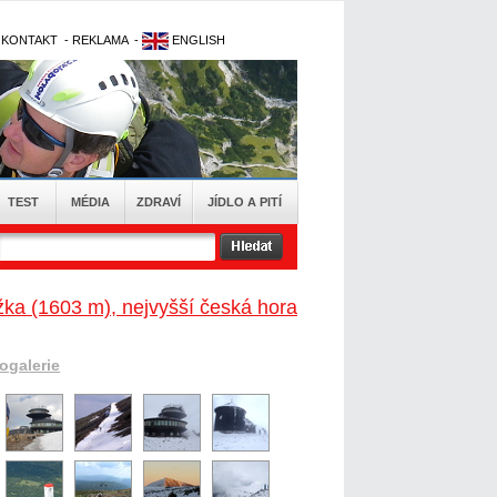
-
KONTAKT
-
REKLAMA
-
ENGLISH
TEST
MÉDIA
ZDRAVÍ
JÍDLO A PITÍ
ka (1603 m), nejvyšší česká hora
togalerie