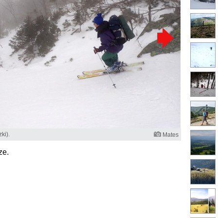
ki).
Mates
ze.