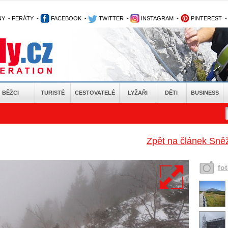
NY
-
FERÁTY
-
FACEBOOK
-
TWITTER
-
INSTAGRAM
-
PINTEREST
BĚŽCI
TURISTÉ
CESTOVATELÉ
LYŽAŘI
DĚTI
BUSINESS
Zpět na článek Sněž
fo