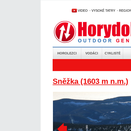
VIDEO
-
VYSOKÉ TATRY
-
REGIO
HOROLEZCI
VODÁCI
CYKLISTÉ
Sněžka (1603 m n.m.)