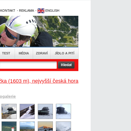
-
KONTAKT
-
REKLAMA
-
ENGLISH
TEST
MÉDIA
ZDRAVÍ
JÍDLO A PITÍ
ka (1603 m), nejvyšší česká hora
togalerie