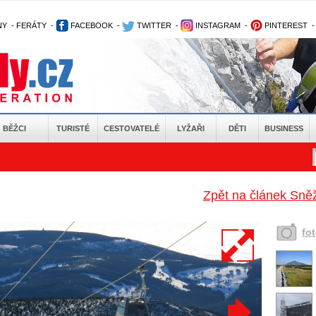
NY
-
FERÁTY
-
FACEBOOK
-
TWITTER
-
INSTAGRAM
-
PINTEREST
BĚŽCI
TURISTÉ
CESTOVATELÉ
LYŽAŘI
DĚTI
BUSINESS
Zpět na článek Sněž
fo