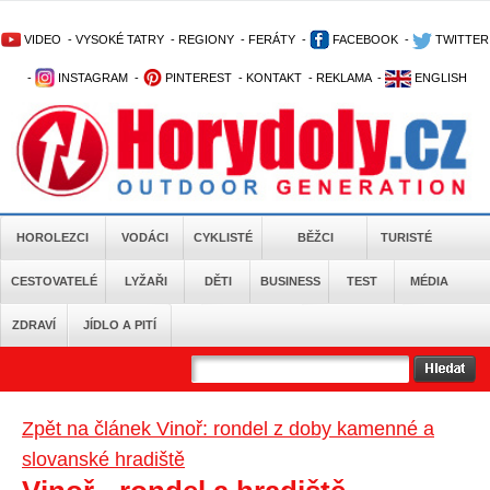
VIDEO
-
VYSOKÉ TATRY
-
REGIONY
-
FERÁTY
-
FACEBOOK
-
TWITTER
-
INSTAGRAM
-
PINTEREST
-
KONTAKT
-
REKLAMA
-
ENGLISH
HOROLEZCI
VODÁCI
CYKLISTÉ
BĚŽCI
TURISTÉ
CESTOVATELÉ
LYŽAŘI
DĚTI
BUSINESS
TEST
MÉDIA
ZDRAVÍ
JÍDLO A PITÍ
Zpět na článek Vinoř: rondel z doby kamenné a
slovanské hradiště