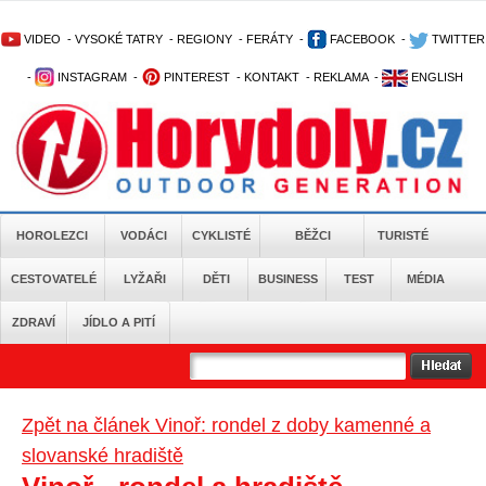
VIDEO
-
VYSOKÉ TATRY
-
REGIONY
-
FERÁTY
-
FACEBOOK
-
TWITTER
-
INSTAGRAM
-
PINTEREST
-
KONTAKT
-
REKLAMA
-
ENGLISH
HOROLEZCI
VODÁCI
CYKLISTÉ
BĚŽCI
TURISTÉ
CESTOVATELÉ
LYŽAŘI
DĚTI
BUSINESS
TEST
MÉDIA
ZDRAVÍ
JÍDLO A PITÍ
Zpět na článek Vinoř: rondel z doby kamenné a
slovanské hradiště