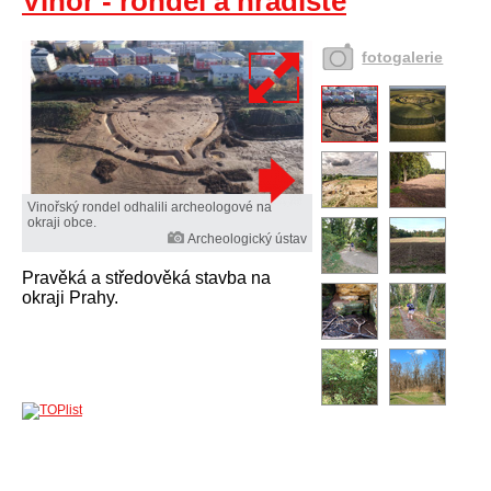
Vinoř - rondel a hradiště
fotogalerie
Vinořský rondel odhalili archeologové na
okraji obce.
Archeologický ústav
Pravěká a středověká stavba na
okraji Prahy.