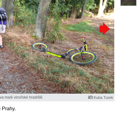
va malé vinořské hradiště.
Kuba Turek
i Prahy.