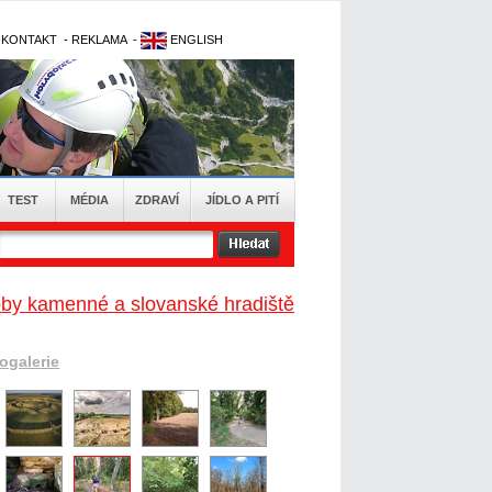
-
KONTAKT
-
REKLAMA
-
ENGLISH
TEST
MÉDIA
ZDRAVÍ
JÍDLO A PITÍ
doby kamenné a slovanské hradiště
togalerie