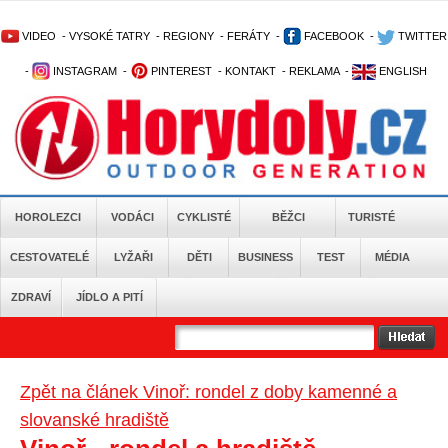
VIDEO
-
VYSOKÉ TATRY
-
REGIONY
-
FERÁTY
-
FACEBOOK
-
TWITTER
-
INSTAGRAM
-
PINTEREST
-
KONTAKT
-
REKLAMA
-
ENGLISH
HOROLEZCI
VODÁCI
CYKLISTÉ
BĚŽCI
TURISTÉ
CESTOVATELÉ
LYŽAŘI
DĚTI
BUSINESS
TEST
MÉDIA
ZDRAVÍ
JÍDLO A PITÍ
Zpět na článek Vinoř: rondel z doby kamenné a
slovanské hradiště