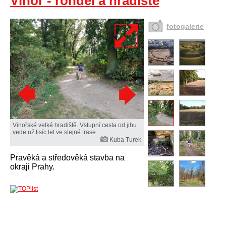
Vinoř - rondel a hradiště
fotogalerie
Vinořské velké hradiště. Vstupní cesta od jihu
vede už tisíc let ve stejné trase.
Kuba Turek
Pravěká a středověká stavba na
okraji Prahy.