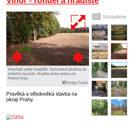
Vinoř - rondel a hradiště
fotogalerie
Vinořské velké hradiště. Vyrovnaná plošina se
změnila na pole. Hradby dnes vedou na
hranici lesa.
Kuba Turek
Pravěká a středověká stavba na
okraji Prahy.