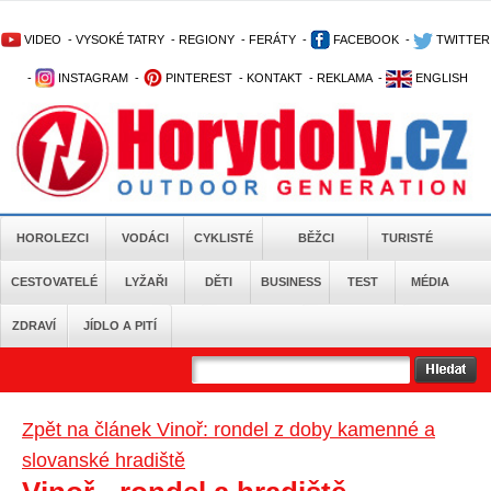
VIDEO
-
VYSOKÉ TATRY
-
REGIONY
-
FERÁTY
-
FACEBOOK
-
TWITTER
-
INSTAGRAM
-
PINTEREST
-
KONTAKT
-
REKLAMA
-
ENGLISH
HOROLEZCI
VODÁCI
CYKLISTÉ
BĚŽCI
TURISTÉ
CESTOVATELÉ
LYŽAŘI
DĚTI
BUSINESS
TEST
MÉDIA
ZDRAVÍ
JÍDLO A PITÍ
Zpět na článek Vinoř: rondel z doby kamenné a
slovanské hradiště