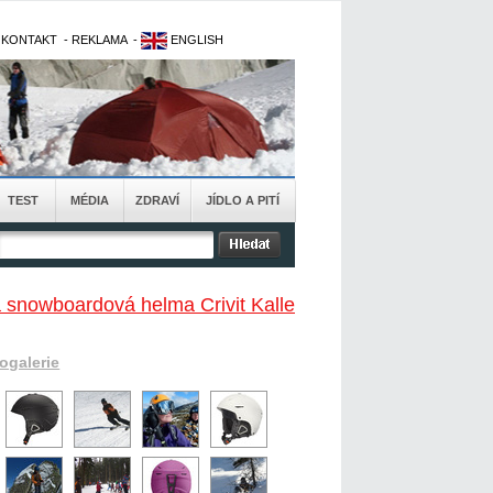
-
KONTAKT
-
REKLAMA
-
ENGLISH
TEST
MÉDIA
ZDRAVÍ
JÍDLO A PITÍ
 snowboardová helma Crivit Kalle
togalerie