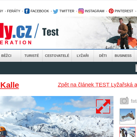
NY
-
FERÁTY
-
FACEBOOK
-
TWITTER
-
INSTAGRAM
-
PINTEREST
BĚŽCI
TURISTÉ
CESTOVATELÉ
LYŽAŘI
DĚTI
BUSINESS
 Kalle
Zpět na článek TEST Lyžařská a
fo