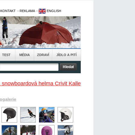
-
KONTAKT
-
REKLAMA
-
ENGLISH
TEST
MÉDIA
ZDRAVÍ
JÍDLO A PITÍ
 snowboardová helma Crivit Kalle
togalerie