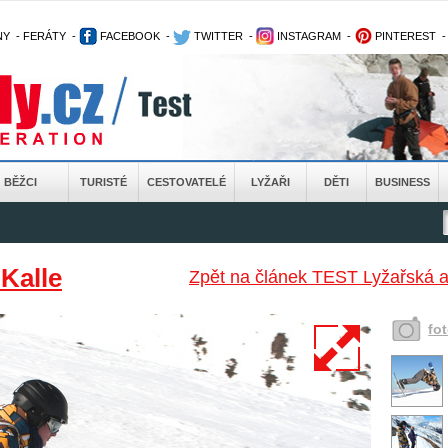
NY
-
FERÁTY
-
FACEBOOK
-
TWITTER
-
INSTAGRAM
-
PINTEREST
BĚŽCI
TURISTÉ
CESTOVATELÉ
LYŽAŘI
DĚTI
BUSINESS
 Kalle
Zpět na článek TEST Lyžařská a
fo