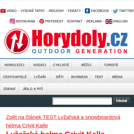
VIDEO
-
VYSOKÉ TATRY
-
REGIONY
-
FERÁTY
-
FACEBOOK
-
TWITTER
-
INSTAGRAM
-
PINTEREST
-
KONTAKT
-
REKLAMA
-
ENGLISH
HOROLEZCI
VODÁCI
CYKLISTÉ
BĚŽCI
TURISTÉ
CESTOVATELÉ
LYŽAŘI
DĚTI
BUSINESS
TEST
MÉDIA
ZDRAVÍ
JÍDLO A PITÍ
Zpět na článek TEST Lyžařská a snowboardová
helma Crivit Kalle