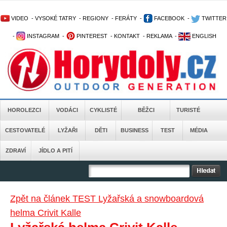
VIDEO
-
VYSOKÉ TATRY
-
REGIONY
-
FERÁTY
-
FACEBOOK
-
TWITTER
-
INSTAGRAM
-
PINTEREST
-
KONTAKT
-
REKLAMA
-
ENGLISH
HOROLEZCI
VODÁCI
CYKLISTÉ
BĚŽCI
TURISTÉ
CESTOVATELÉ
LYŽAŘI
DĚTI
BUSINESS
TEST
MÉDIA
ZDRAVÍ
JÍDLO A PITÍ
Zpět na článek TEST Lyžařská a snowboardová
helma Crivit Kalle