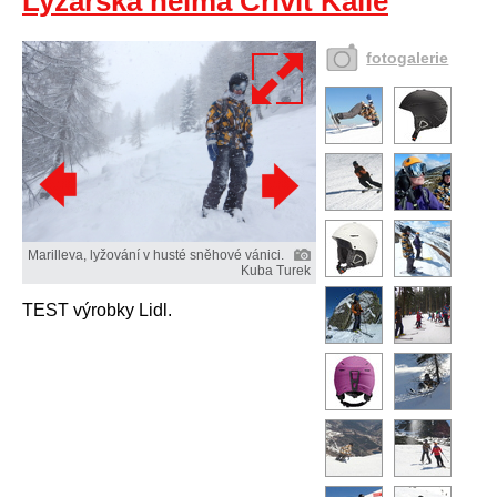
Lyžařská helma Crivit Kalle
fotogalerie
Marilleva, lyžování v husté sněhové vánici.
Kuba Turek
TEST výrobky Lidl.