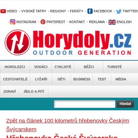
VIDEO
-
VYSOKÉ TATRY
-
REGIONY
-
FERÁTY
-
FACEBOOK
-
TWITTER
-
INSTAGRAM
-
PINTEREST
-
KONTAKT
-
REKLAMA
-
ENGLISH
HOROLEZCI
VODÁCI
CYKLISTÉ
BĚŽCI
TURISTÉ
CESTOVATELÉ
LYŽAŘI
DĚTI
BUSINESS
TEST
MÉDIA
ZDRAVÍ
JÍDLO A PITÍ
Zpět na článek 100 kilometrů hřebenovky Českým
Švýcarskem