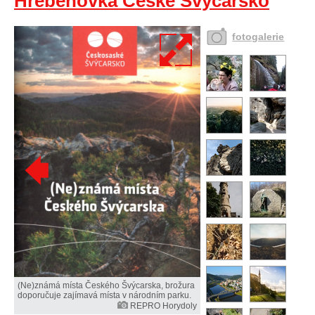
Hřebenovka České Švýcarsko
fotogalerie
(Ne)známá místa Českého Švýcarska, brožura
doporučuje zajímavá místa v národním parku.
REPRO Horydoly