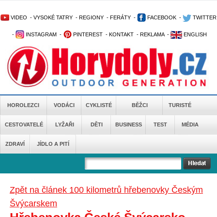
VIDEO
-
VYSOKÉ TATRY
-
REGIONY
-
FERÁTY
-
FACEBOOK
-
TWITTER
-
INSTAGRAM
-
PINTEREST
-
KONTAKT
-
REKLAMA
-
ENGLISH
HOROLEZCI
VODÁCI
CYKLISTÉ
BĚŽCI
TURISTÉ
CESTOVATELÉ
LYŽAŘI
DĚTI
BUSINESS
TEST
MÉDIA
ZDRAVÍ
JÍDLO A PITÍ
Zpět na článek 100 kilometrů hřebenovky Českým
Švýcarskem