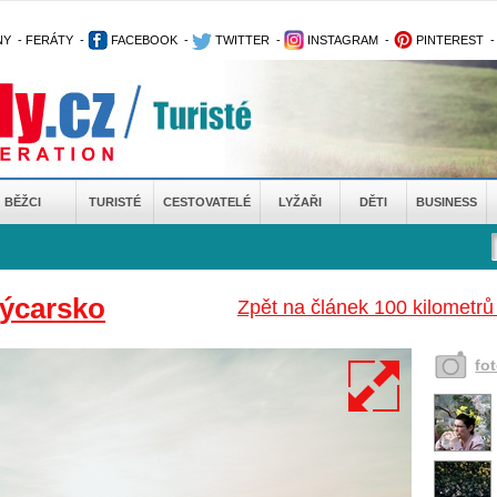
NY
-
FERÁTY
-
FACEBOOK
-
TWITTER
-
INSTAGRAM
-
PINTEREST
BĚŽCI
TURISTÉ
CESTOVATELÉ
LYŽAŘI
DĚTI
BUSINESS
ýcarsko
Zpět na článek 100 kilomet
fo