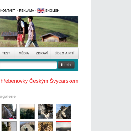
-
KONTAKT
-
REKLAMA
-
ENGLISH
TEST
MÉDIA
ZDRAVÍ
JÍDLO A PITÍ
rů hřebenovky Českým Švýcarskem
togalerie