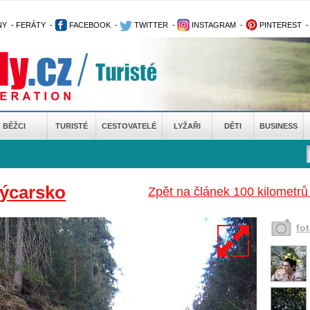
NY
-
FERÁTY
-
FACEBOOK
-
TWITTER
-
INSTAGRAM
-
PINTEREST
BĚŽCI
TURISTÉ
CESTOVATELÉ
LYŽAŘI
DĚTI
BUSINESS
ýcarsko
Zpět na článek 100 kilomet
fo