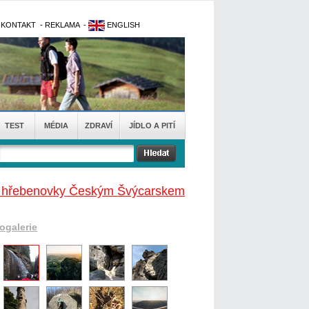
-
KONTAKT
-
REKLAMA
-
ENGLISH
TEST
MÉDIA
ZDRAVÍ
JÍDLO A PITÍ
rů hřebenovky Českým Švýcarskem
togalerie