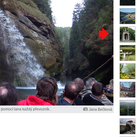
pomocí lana každý převozník..
Jana Bečková