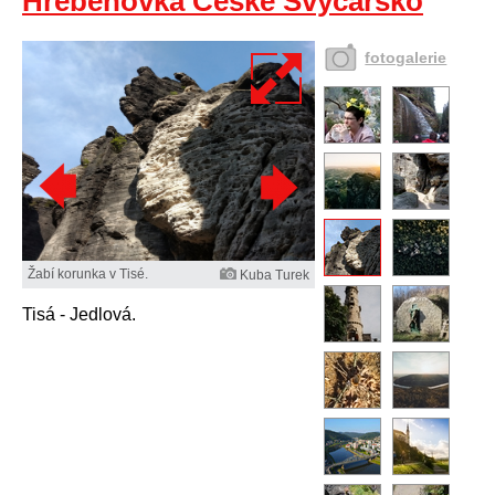
Hřebenovka České Švýcarsko
fotogalerie
Žabí korunka v Tisé.
Kuba Turek
Tisá - Jedlová.