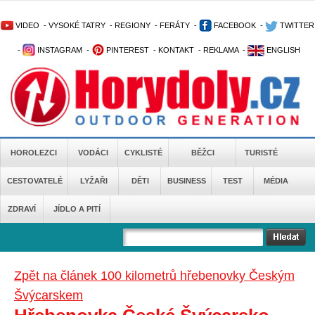
VIDEO
-
VYSOKÉ TATRY
-
REGIONY
-
FERÁTY
-
FACEBOOK
-
TWITTER
-
INSTAGRAM
-
PINTEREST
-
KONTAKT
-
REKLAMA
-
ENGLISH
HOROLEZCI
VODÁCI
CYKLISTÉ
BĚŽCI
TURISTÉ
CESTOVATELÉ
LYŽAŘI
DĚTI
BUSINESS
TEST
MÉDIA
ZDRAVÍ
JÍDLO A PITÍ
Zpět na článek 100 kilometrů hřebenovky Českým
Švýcarskem