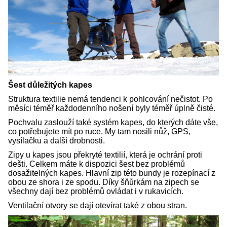
Šest důležitých kapes
Struktura textilie nemá tendenci k pohlcování nečistot. Po
měsíci téměř každodenního nošení byly téměř úplně čisté.
Pochvalu zaslouží také systém kapes, do kterých dáte vše,
co potřebujete mít po ruce. My tam nosili nůž, GPS,
vysílačku a další drobnosti.
Zipy u kapes jsou překryté textilií, která je ochrání proti
dešti. Celkem máte k dispozici šest bez problémů
dosažitelných kapes. Hlavní zip této bundy je rozepínací z
obou ze shora i ze spodu. Díky šňůrkám na zipech se
všechny dají bez problémů ovládat i v rukavicích.
Ventilační otvory se dají otevírat také z obou stran.