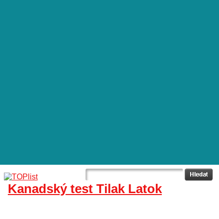
Kanadský test Tilak Latok