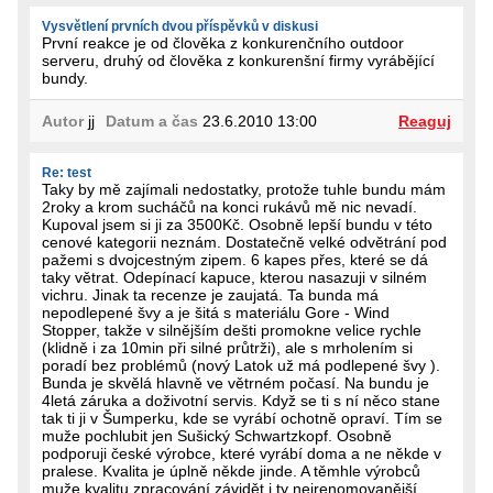
Vysvětlení prvních dvou příspěvků v diskusi
První reakce je od člověka z konkurenčního outdoor
serveru, druhý od člověka z konkurenšní firmy vyrábějící
bundy.
Autor
jj
Datum a čas
23.6.2010 13:00
Reaguj
Re: test
Taky by mě zajímali nedostatky, protože tuhle bundu mám
2roky a krom sucháčů na konci rukávů mě nic nevadí.
Kupoval jsem si ji za 3500Kč. Osobně lepší bundu v této
cenové kategorii neznám. Dostatečně velké odvětrání pod
pažemi s dvojcestným zipem. 6 kapes přes, které se dá
taky větrat. Odepínací kapuce, kterou nasazuji v silném
vichru. Jinak ta recenze je zaujatá. Ta bunda má
nepodlepené švy a je šitá s materiálu Gore - Wind
Stopper, takže v silnějším dešti promokne velice rychle
(klidně i za 10min při silné průtrži), ale s mrholením si
poradí bez problémů (nový Latok už má podlepené švy ).
Bunda je skvělá hlavně ve větrném počasí. Na bundu je
4letá záruka a doživotní servis. Když se ti s ní něco stane
tak ti ji v Šumperku, kde se vyrábí ochotně opraví. Tím se
muže pochlubit jen Sušický Schwartzkopf. Osobně
podporuji české výrobce, které vyrábí doma a ne někde v
pralese. Kvalita je úplně někde jinde. A těmhle výrobců
muže kvalitu zpracování závidět i ty nejrenomovanější