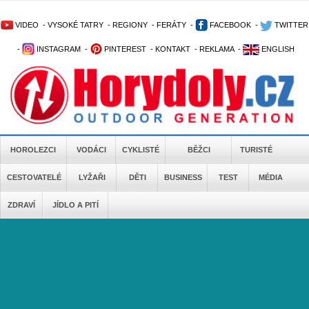
VIDEO
-
VYSOKÉ TATRY
-
REGIONY
-
FERÁTY
-
FACEBOOK
-
TWITTER
-
INSTAGRAM
-
PINTEREST
-
KONTAKT
-
REKLAMA
-
ENGLISH
HOROLEZCI
VODÁCI
CYKLISTÉ
BĚŽCI
TURISTÉ
CESTOVATELÉ
LYŽAŘI
DĚTI
BUSINESS
TEST
MÉDIA
ZDRAVÍ
JÍDLO A PITÍ