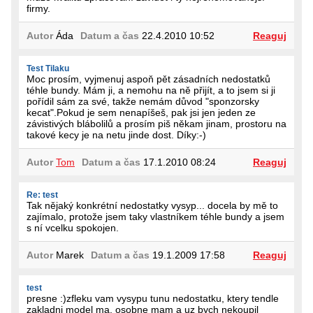
firmy.
Autor
Áda
Datum a čas
22.4.2010 10:52
Reaguj
Test Tilaku
Moc prosím, vyjmenuj aspoň pět zásadních nedostatků
téhle bundy. Mám ji, a nemohu na ně přijít, a to jsem si ji
pořídil sám za své, takže nemám důvod "sponzorsky
kecat".Pokud je sem nenapíšeš, pak jsi jen jeden ze
závistivých blábolilů a prosím piš někam jinam, prostoru na
takové kecy je na netu jinde dost. Díky:-)
Autor
Tom
Datum a čas
17.1.2010 08:24
Reaguj
Re: test
Tak nějaký konkrétní nedostatky vysyp... docela by mě to
zajímalo, protože jsem taky vlastníkem téhle bundy a jsem
s ní vcelku spokojen.
Autor
Marek
Datum a čas
19.1.2009 17:58
Reaguj
test
presne :)zfleku vam vysypu tunu nedostatku, ktery tendle
zakladni model ma, osobne mam a uz bych nekoupil