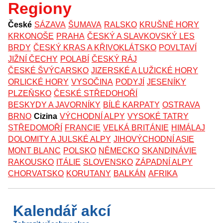
Regiony
České
SÁZAVA
ŠUMAVA
RALSKO
KRUŠNÉ HORY
KRKONOŠE
PRAHA
ČESKÝ A SLAVKOVSKÝ LES
BRDY
ČESKÝ KRAS A KŘIVOKLÁTSKO
POVLTAVÍ
JIŽNÍ ČECHY
POLABÍ
ČESKÝ RÁJ
ČESKÉ ŠVÝCARSKO
JIZERSKÉ A LUŽICKÉ HORY
ORLICKÉ HORY
VYSOČINA
PODYJÍ
JESENÍKY
PLZEŇSKO
ČESKÉ STŘEDOHOŘÍ
BESKYDY A JAVORNÍKY
BÍLÉ KARPATY
OSTRAVA
BRNO
Cizina
VÝCHODNÍ ALPY
VYSOKÉ TATRY
STŘEDOMOŘÍ
FRANCIE
VELKÁ BRITÁNIE
HIMÁLAJ
DOLOMITY A JULSKÉ ALPY
JIHOVÝCHODNÍ ASIE
MONT BLANC
POLSKO
NĚMECKO
SKANDINÁVIE
RAKOUSKO
ITÁLIE
SLOVENSKO
ZÁPADNÍ ALPY
CHORVATSKO
KORUTANY
BALKÁN
AFRIKA
Kalendář akcí