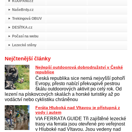
KOUPÁNÍ.cz
NašeBrdy.cz
Trekingová OBUV
DESÍTKA.cz
Počasí na webu
Lezecké stěny
Nejčtenější články
Nejlepší outdoorová dobrodružství v České
republice
Česká republika sice nemá nejvyšší pohoří
Evropy, přesto nabízí překvapivě pestrou
škálu outdoorových aktivit po celý rok. Od
lezení na pískovcových skalách a horské turistiky až po
vodáctví nebo cyklistiku chráněnou
Feráta Hluboká nad Vltavou je přístupná z
vody i autem
VIA FERRATA GUIDE Tři zajištěné lezecké
trasy via ferrata jsou otevřené pro veřejnost
v Hluboké nad Vltavou. Jsou vedeny nad