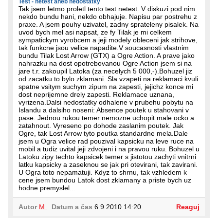
Test - netest aneb nedostatky
Tak jsem letmo proletl tento test netest. V diskuzi pod nim
nekdo bundu hani, nekdo obhajuje. Napisu par postrehu z
praxe. A jsem pouhy uzivatel, zadny sprateleny pisalek. Na
uvod bych mel asi napsat, ze fy Tilak je mi celkem
sympatickym vyrobcem a jeji modely obleceni jak strihove,
tak funkcne jsou velice napadite.V soucasnosti vlastnim
bundu Tilak Lost Arrow (GTX) a Ogre Action. A prave jako
nahrazku na dost opotrebovanou Ogre Action jsem si na
jare t.r. zakoupil Latoka (za necelych 5 000,-).Bohuzel jiz
od zacatku to bylo zklamani. Sla vzapeti na reklamaci kvuli
spatne vsitym suchym zipum na zapesti, jejichz konce mi
dost neprijemne drely zapesti. Reklamace uznana,
vyrizena.Dalsi nedostatky odhalene v prubehu pobytu na
Islandu a dalsiho noseni: Absence poutek u stahovani v
pase. Jednou rukou temer nemozne uchopit male ocko a
zatahnout. Vyreseno po dohode zaslanim poutek. Jak
Ogre, tak Lost Arrow tyto poutka standardne mela.Dale
jsem u Ogra velice rad pouzival kapsicku na leve ruce na
mobil a tudiz uvital jeji zdvojeni i na pravou ruku. Bohuzel u
Latoku zipy techto kapsicek temer s jistotou zachyti vnitrni
latku kapsicky a zaseknou se jak pri otevirani, tak zavirani.
U Ogra toto nepamatuji. Kdyz to shrnu, tak vzhledem k
cene jsem bundou Latok dost zklamany a priste bych uz
hodne premyslel...
Autor
M.
Datum a čas
6.9.2010 14:20
Reaguj