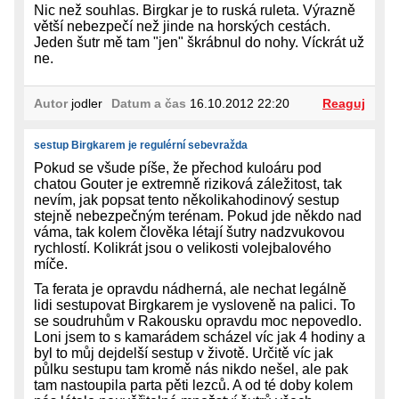
Nic než souhlas. Birgkar je to ruská ruleta. Výrazně
větší nebezpečí než jinde na horských cestách.
Jeden šutr mě tam "jen" škrábnul do nohy. Víckrát už
ne.
Autor
jodler
Datum a čas
16.10.2012 22:20
Reaguj
sestup Birgkarem je regulérní sebevražda
Pokud se všude píše, že přechod kuloáru pod
chatou Gouter je extremně riziková záležitost, tak
nevím, jak popsat tento několikahodinový sestup
stejně nebezpečným terénam. Pokud jde někdo nad
váma, tak kolem člověka létají šutry nadzvukovou
rychlostí. Kolikrát jsou o velikosti volejbalového
míče.
Ta ferata je opravdu nádherná, ale nechat legálně
lidi sestupovat Birgkarem je vysloveně na palici. To
se soudruhům v Rakousku opravdu moc nepovedlo.
Loni jsem to s kamarádem scházel víc jak 4 hodiny a
byl to můj dejdelší sestup v životě. Určitě víc jak
půlku sestupu tam kromě nás nikdo nešel, ale pak
tam nastoupila parta pěti lezců. A od té doby kolem