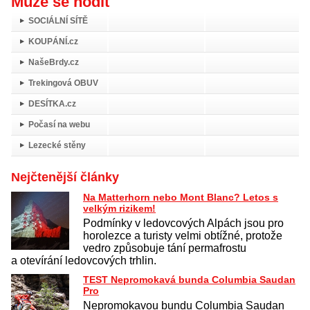
Může se hodit
SOCIÁLNÍ SÍTĚ
KOUPÁNÍ.cz
NašeBrdy.cz
Trekingová OBUV
DESÍTKA.cz
Počasí na webu
Lezecké stěny
Nejčtenější články
Na Matterhorn nebo Mont Blanc? Letos s
velkým rizikem!
Podmínky v ledovcových Alpách jsou pro
horolezce a turisty velmi obtížné, protože
vedro způsobuje tání permafrostu
a otevírání ledovcových trhlin.
TEST Nepromokavá bunda Columbia Saudan
Pro
Nepromokavou bundu Columbia Saudan