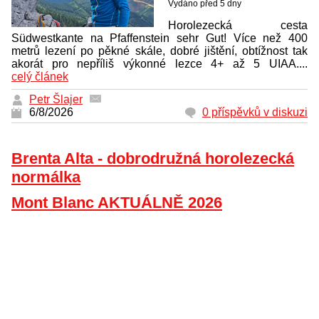
Vydáno před 5 dny
Horolezecká cesta
Südwestkante na Pfaffenstein sehr Gut! Více než 400
metrů lezení po pěkné skále, dobré jištění, obtížnost tak
akorát pro nepříliš výkonné lezce 4+ až 5 UIAA....
celý článek
Petr Šlajer
6/8/2026
0 příspěvků v diskuzi
Brenta Alta - dobrodružná horolezecká
normálka
Mont Blanc AKTUÁLNĚ 2026