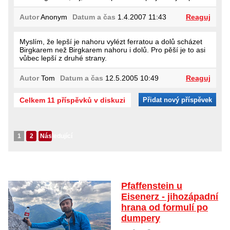
Autor
Anonym
Datum a čas
1.4.2007 11:43
Reaguj
Myslím, že lepší je nahoru vylézt ferratou a dolů scházet
Birgkarem než Birgkarem nahoru i dolů. Pro pěší je to asi
vůbec lepší z druhé strany.
Autor
Tom
Datum a čas
12.5.2005 10:49
Reaguj
Celkem 11 příspěvků v diskuzi
Přidat nový příspěvek
1
2
Následující
Pfaffenstein u
Eisenerz - jihozápadní
hrana od formulí po
dumpery