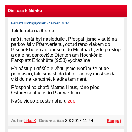
Diskuze k článku
Ferrata Königsjodler - červen 2014
Tak ferrata nádherná.
náš itinerář byl následující, Přespali jsme v autě na
parkovišti v Pfarrwerfenu, odtud ráno vlakem do
Bischofshofen autobusem do Muhlbach, zde přestup
a dále na parkoviště Dienten am Hochkönig
Parkplatz Erichhütte (9:53) vycházíme
Při nástupu déšť ale věřili jsme Norům že bude
polojasno, tak jsme šli do toho. Lanový most se dá
v klidu na karabině, kladka tam není.
Přespání na chatě Matras-Haus, ráno přes
Ostpressenhutte do Pfarrwerfenu.
Naše video z cesty nahoru
zde
:
Autor
Jirka K
Datum a čas
3.8.2017 11:44
Reaguj