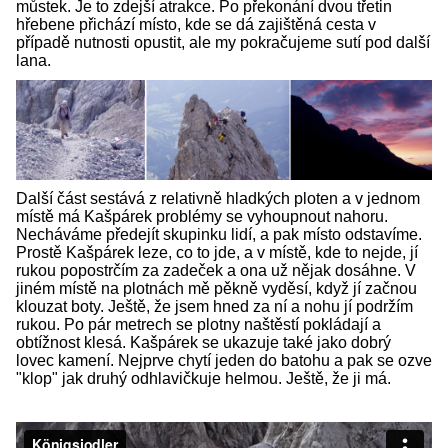
můstek. Je to zdejší atrakce. Po překonání dvou třetin
hřebene přichází místo, kde se dá zajištěná cesta v
případě nutnosti opustit, ale my pokračujeme sutí pod další
lana.
Další část sestává z relativně hladkých ploten a v jednom
místě má Kašpárek problémy se vyhoupnout nahoru.
Necháváme předejít skupinku lidí, a pak místo odstavíme.
Prostě Kašpárek leze, co to jde, a v místě, kde to nejde, jí
rukou popostrčím za zadeček a ona už nějak dosáhne. V
jiném místě na plotnách mě pěkně vyděsí, když jí začnou
klouzat boty. Ještě, že jsem hned za ní a nohu jí podržím
rukou. Po pár metrech se plotny naštěstí pokládají a
obtížnost klesá. Kašpárek se ukazuje také jako dobrý
lovec kamení. Nejprve chytí jeden do batohu a pak se ozve
"klop" jak druhý odhlavičkuje helmou. Ještě, že ji má.