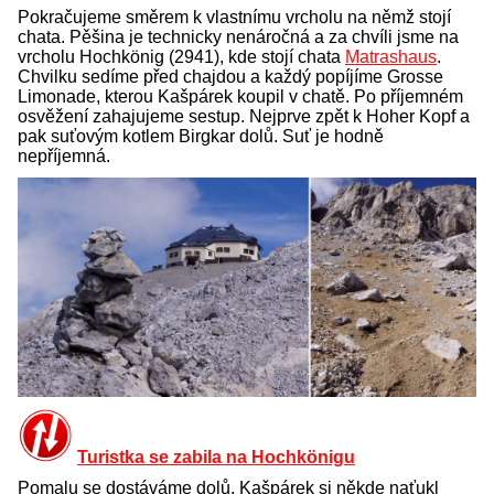
Pokračujeme směrem k vlastnímu vrcholu na němž stojí
chata. Pěšina je technicky nenáročná a za chvíli jsme na
vrcholu Hochkönig (2941), kde stojí chata
Matrashaus
.
Chvilku sedíme před chajdou a každý popíjíme Grosse
Limonade, kterou Kašpárek koupil v chatě. Po příjemném
osvěžení zahajujeme sestup. Nejprve zpět k Hoher Kopf a
pak suťovým kotlem Birgkar dolů. Suť je hodně
nepříjemná.
Turistka se zabila na Hochkönigu
Pomalu se dostáváme dolů. Kašpárek si někde naťukl