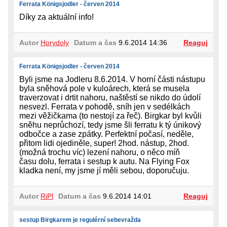
Ferrata Königsjodler - červen 2014
Díky za aktuální info!
Autor
Horydoly
Datum a čas
9.6.2014 14:36
Reaguj
Ferrata Königsjodler - červen 2014
Byli jsme na Jodleru 8.6.2014. V horní části nástupu
byla sněhová pole v kuloárech, která se musela
traverzovat i drtit nahoru, naštěstí se nikdo do údolí
nesvezl. Ferrata v pohodě, sníh jen v sedélkách
mezi věžičkama (to nestojí za řeč). Birgkar byl kvůli
sněhu neprůchozí, tedy jsme šli ferratu k tý únikový
odbočce a zase zpátky. Perfektní počasí, neděle,
přitom lidi ojediněle, super! 2hod. nástup, 2hod.
(možná trochu víc) lezení nahoru, o něco míň
času dolu, ferrata i sestup k autu. Na Flying Fox
kladka není, my jsme jí měli sebou, doporučuju.
Autor
RiPl
Datum a čas
9.6.2014 14:01
Reaguj
sestup Birgkarem je regulérní sebevražda