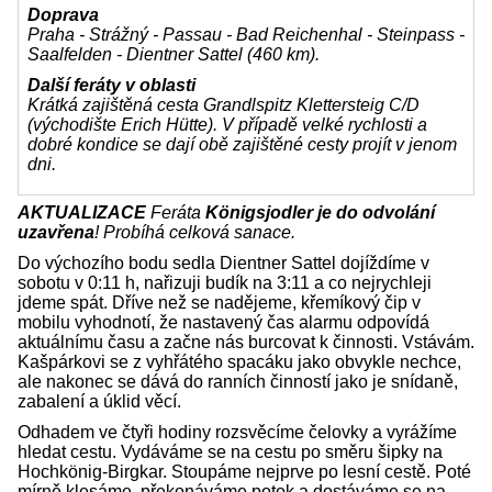
Doprava
Praha - Strážný - Passau - Bad Reichenhal - Steinpass -
Saalfelden - Dientner Sattel (460 km).
Další feráty v oblasti
Krátká zajištěná cesta Grandlspitz Klettersteig C/D
(východište Erich Hütte). V případě velké rychlosti a
dobré kondice se dají obě zajištěné cesty projít v jenom
dni.
AKTUALIZACE
Feráta
Königsjodler je do odvolání
uzavřena
! Probíhá celková sanace.
Do výchozího bodu sedla Dientner Sattel dojíždíme v
sobotu v 0:11 h, nařizuji budík na 3:11 a co nejrychleji
jdeme spát. Dříve než se nadějeme, křemíkový čip v
mobilu vyhodnotí, že nastavený čas alarmu odpovídá
aktuálnímu času a začne nás burcovat k činnosti. Vstávám.
Kašpárkovi se z vyhřátého spacáku jako obvykle nechce,
ale nakonec se dává do ranních činností jako je snídaně,
zabalení a úklid věcí.
Odhadem ve čtyři hodiny rozsvěcíme čelovky a vyrážíme
hledat cestu. Vydáváme se na cestu po směru šipky na
Hochkönig-Birgkar. Stoupáme nejprve po lesní cestě. Poté
mírně klesáme, překonáváme potok a dostáváme se na