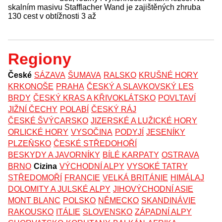
skalním masivu Stafflacher Wand je zajištěných zhruba
130 cest v obtížnosti 3 až
Regiony
České
SÁZAVA
ŠUMAVA
RALSKO
KRUŠNÉ HORY
KRKONOŠE
PRAHA
ČESKÝ A SLAVKOVSKÝ LES
BRDY
ČESKÝ KRAS A KŘIVOKLÁTSKO
POVLTAVÍ
JIŽNÍ ČECHY
POLABÍ
ČESKÝ RÁJ
ČESKÉ ŠVÝCARSKO
JIZERSKÉ A LUŽICKÉ HORY
ORLICKÉ HORY
VYSOČINA
PODYJÍ
JESENÍKY
PLZEŇSKO
ČESKÉ STŘEDOHOŘÍ
BESKYDY A JAVORNÍKY
BÍLÉ KARPATY
OSTRAVA
BRNO
Cizina
VÝCHODNÍ ALPY
VYSOKÉ TATRY
STŘEDOMOŘÍ
FRANCIE
VELKÁ BRITÁNIE
HIMÁLAJ
DOLOMITY A JULSKÉ ALPY
JIHOVÝCHODNÍ ASIE
MONT BLANC
POLSKO
NĚMECKO
SKANDINÁVIE
RAKOUSKO
ITÁLIE
SLOVENSKO
ZÁPADNÍ ALPY