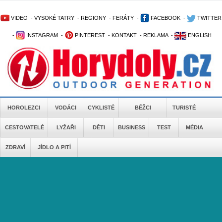
VIDEO
-
VYSOKÉ TATRY
-
REGIONY
-
FERÁTY
-
FACEBOOK
-
TWITTER
-
INSTAGRAM
-
PINTEREST
-
KONTAKT
-
REKLAMA
-
ENGLISH
HOROLEZCI
VODÁCI
CYKLISTÉ
BĚŽCI
TURISTÉ
CESTOVATELÉ
LYŽAŘI
DĚTI
BUSINESS
TEST
MÉDIA
ZDRAVÍ
JÍDLO A PITÍ