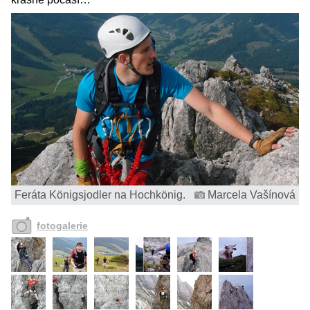
Feráta Königsjodler na Hochkönig.
Marcela Vašínová
fotogalerie