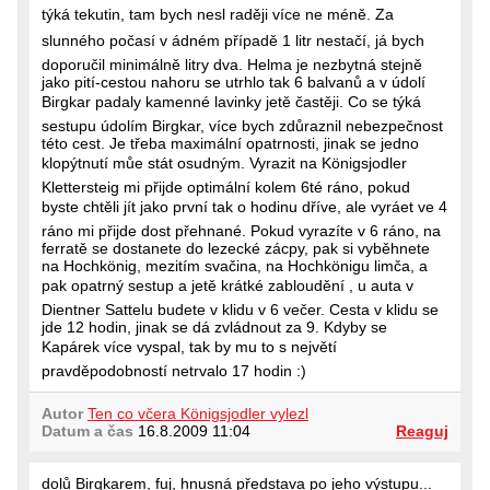
týká tekutin, tam bych nesl raději více ne méně. Za
slunného počasí v ádném případě 1 litr nestačí, já bych
doporučil minimálně litry dva. Helma je nezbytná stejně
jako pití-cestou nahoru se utrhlo tak 6 balvanů a v údolí
Birgkar padaly kamenné lavinky jetě častěji. Co se týká
sestupu údolím Birgkar, více bych zdůraznil nebezpečnost
této cest. Je třeba maximální opatrnosti, jinak se jedno
klopýtnutí můe stát osudným. Vyrazit na Königsjodler 
Klettersteig mi přijde optimální kolem 6té ráno, pokud
byste chtěli jít jako první tak o hodinu dříve, ale vyráet ve 4
ráno mi přijde dost přehnané. Pokud vyrazíte v 6 ráno, na
ferratě se dostanete do lezecké zácpy, pak si vyběhnete
na Hochkönig, mezitím svačina, na Hochkönigu limča, a
pak opatrný sestup a jetě krátké zabloudění , u auta v
Dientner Sattelu budete v klidu v 6 večer. Cesta v klidu se
jde 12 hodin, jinak se dá zvládnout za 9. Kdyby se
Kapárek více vyspal, tak by mu to s největí
pravděpodobností netrvalo 17 hodin :)
Autor
Ten co včera Königsjodler vylezl
Datum a čas
16.8.2009 11:04
Reaguj
dolů Birgkarem, fuj, hnusná představa po jeho výstupu...