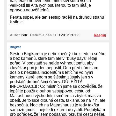
nás létalo neuvěřitelné množství šutrů všech
velikostí !!!! A ta rychlost, kterou to tam létá je
opravdu neuvěřitelná.
Ferata super, ale ten sestup raději na druhou stranu
k silnici.
Autor
Petr
Datum a čas
11.9.2012 20:03
Reaguj
Birgkar
Sestup Birgkarem je nebezpečný i bez ledu a sněhu
a bez kamenů, které tam ale v "busy days" létají
pořád. V podstatě se nejde vyhnout tomu, aby
člověk aspoň jeden nepustil. Den před námi tam
došlo k několika incidentům s letícími volnými
kameny které jenom se štěstím zůstaly jen s v
podstatě drobnějšími šrámy. DŮLEŽITÁ
INFORMACE!! : Od místních jsme se dozvěděli, že
lepší je použít dlouhou sestupovou cestu od
Matrashausu východním směrem a zbytek masívu
obejít. Je to sice dlouhá cesta, tak zhruba na 7 h, ale
bezpečná. Nocleh na Matrashausu je tedy takřka
samozřejmostí, nejste-li extrémně rychlí. Podotýkám
pro pořádek, že jsem popsanou okružní cestu nešel,