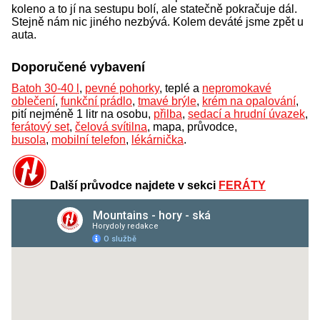
koleno a to jí na sestupu bolí, ale statečně pokračuje dál.
Stejně nám nic jiného nezbývá. Kolem deváté jsme zpět u
auta.
Doporučené vybavení
Batoh 30-40 l
,
pevné pohorky
, teplé a
nepromokavé
oblečení
,
funkční prádlo
,
tmavé brýle
,
krém na opalování
,
pití nejméně 1 litr na osobu,
přilba
,
sedací a hrudní úvazek
,
ferátový set
,
čelová svítilna
, mapa, průvodce,
busola
,
mobilní telefon
,
lékárnička
.
Další průvodce najdete v sekci
FERÁTY