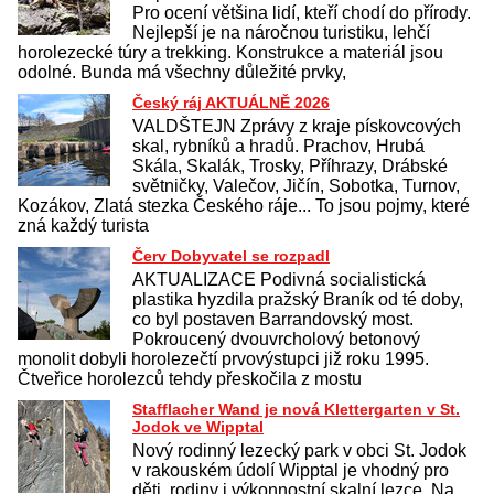
Pro ocení většina lidí, kteří chodí do přírody.
Nejlepší je na náročnou turistiku, lehčí
horolezecké túry a trekking. Konstrukce a materiál jsou
odolné. Bunda má všechny důležité prvky,
Český ráj AKTUÁLNĚ 2026
VALDŠTEJN Zprávy z kraje pískovcových
skal, rybníků a hradů. Prachov, Hrubá
Skála, Skalák, Trosky, Příhrazy, Drábské
světničky, Valečov, Jičín, Sobotka, Turnov,
Kozákov, Zlatá stezka Českého ráje... To jsou pojmy, které
zná každý turista
Červ Dobyvatel se rozpadl
AKTUALIZACE Podivná socialistická
plastika hyzdila pražský Braník od té doby,
co byl postaven Barrandovský most.
Pokroucený dvouvrcholový betonový
monolit dobyli horolezečtí prvovýstupci již roku 1995.
Čtveřice horolezců tehdy přeskočila z mostu
Stafflacher Wand je nová Klettergarten v St.
Jodok ve Wipptal
Nový rodinný lezecký park v obci St. Jodok
v rakouském údolí Wipptal je vhodný pro
děti, rodiny i výkonnostní skalní lezce. Na