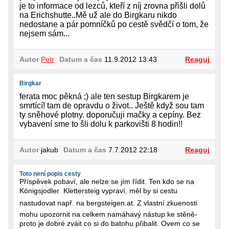
je to informace od lezců, kteří z níj zrovna přišli dolů
na Erichshutte..Mě už ale do Birgkaru nikdo
nedostane a pár pomníčků po cestě svědčí o tom, že
nejsem sám...
Autor
Petr
Datum a čas
11.9.2012 13:43
Reaguj
Birgkar
ferata moc pěkná ;) ale ten sestup Birgkarem je
smrtící! tam de opravdu o život.. Ještě když sou tam
ty sněhové plotny. doporučuji mačky a cepíny. Bez
vybavení sme to šli dolu k parkovišti 8 hodin!!
Autor
jakub
Datum a čas
7.7.2012 22:18
Reaguj
Toto není popis cesty
Příspěvek pobaví, ale nelze se jím řídit. Ten kdo se na
Königsjodler  Klettersteig vypraví, měl by si cestu
nastudovat např. na bergsteigen.at. Z vlastní zkuenosti
mohu upozornit na celkem namáhavý nástup ke stěně-
proto je dobré zváit co si do batohu přibalit. Ovem co se