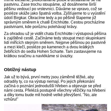
pastvinu. Zase trochu stoupáme, až dosáhneme širší
pěšinu vedoucí po vrstevnici. Dáváme se vpravo, což se
posléze ukáže jako špatná volba. Zjišťujeme to u vyústění
údolí Birgkar. Obracíme tedy a po pěšině šlapeme již
správným směrem k chatě Erichhütte. Cestou procházíme
pastvinami, kde porůznu polehávají krávy.
Za ohradou už je vidět chata Erichhütte i výstupová pěšina
k zajištěné cestě. Začínáme tedy stoupat mezi skupinkami
lidí mířících stejným směrem. Nejprve pěšinou po pastvině
a mezi klečí, posléze po kamenech a dvou krátkých
žebřících do sedla Hohen Scharte. Tam zastavujeme na
krátkou svačinu a navlékáme si úvazky.
Obtížný nástup
Jak už to bývá, první metry jsou záměrně těžké, aby
odradily ty, co na výstup nemají. Po jejich překonání
začíná o poznání jednodušší hřeben a objevuje se před
námi cesta. Přelézá postupně všechny věžičky na hřebeni
a díky tomu bude mít hodně velké převýšení. "No, ale
vzhůru!"