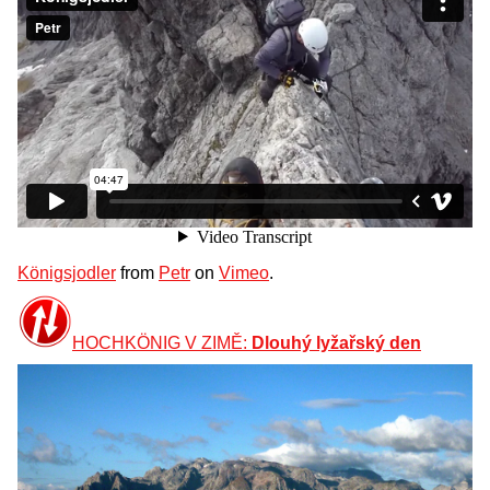
Königsjodler
from
Petr
on
Vimeo
.
HOCHKÖNIG V ZIMĚ:
Dlouhý lyžařský den