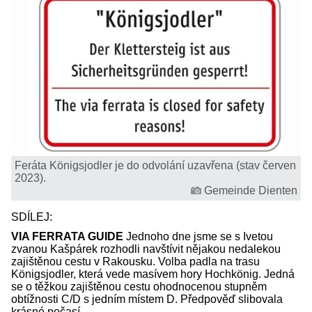
Feráta Königsjodler je do odvolání uzavřena (stav červen
2023).
Gemeinde Dienten
SDÍLEJ:
VIA FERRATA GUIDE
Jednoho dne jsme se s Ivetou
zvanou Kašpárek rozhodli navštívit nějakou nedalekou
zajištěnou cestu v Rakousku. Volba padla na trasu
Königsjodler, která vede masívem hory Hochkönig. Jedná
se o těžkou zajištěnou cestu ohodnocenou stupněm
obtížnosti C/D s jedním místem D. Předpověď slibovala
krásné počasí…