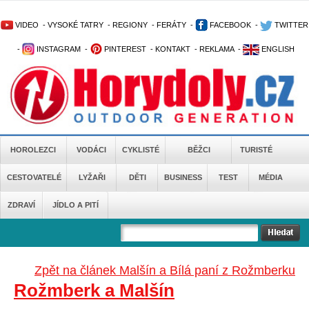
VIDEO
-
VYSOKÉ TATRY
-
REGIONY
-
FERÁTY
-
FACEBOOK
-
TWITTER
-
INSTAGRAM
-
PINTEREST
-
KONTAKT
-
REKLAMA
-
ENGLISH
HOROLEZCI
VODÁCI
CYKLISTÉ
BĚŽCI
TURISTÉ
CESTOVATELÉ
LYŽAŘI
DĚTI
BUSINESS
TEST
MÉDIA
ZDRAVÍ
JÍDLO A PITÍ
Zpět na článek Malšín a Bílá paní z Rožmberku
Rožmberk a Malšín