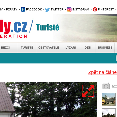
NY
-
FERÁTY
-
FACEBOOK
-
TWITTER
-
INSTAGRAM
-
PINTEREST
BĚŽCI
TURISTÉ
CESTOVATELÉ
LYŽAŘI
DĚTI
BUSINESS
Zpět na článe
fo