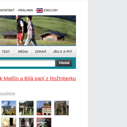
-
KONTAKT
-
REKLAMA
-
ENGLISH
TEST
MÉDIA
ZDRAVÍ
JÍDLO A PITÍ
k Malšín a Bílá paní z Rožmberku
togalerie