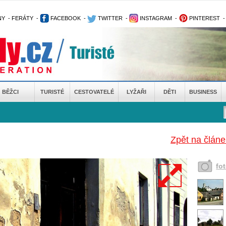
NY
-
FERÁTY
-
FACEBOOK
-
TWITTER
-
INSTAGRAM
-
PINTEREST
BĚŽCI
TURISTÉ
CESTOVATELÉ
LYŽAŘI
DĚTI
BUSINESS
Zpět na článe
fo