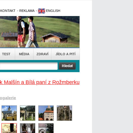
-
KONTAKT
-
REKLAMA
-
ENGLISH
TEST
MÉDIA
ZDRAVÍ
JÍDLO A PITÍ
k Malšín a Bílá paní z Rožmberku
togalerie