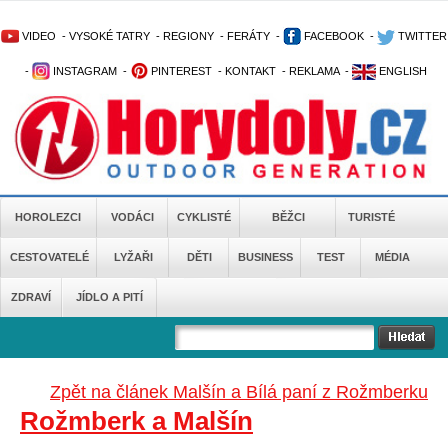
VIDEO
-
VYSOKÉ TATRY
-
REGIONY
-
FERÁTY
-
FACEBOOK
-
TWITTER
-
INSTAGRAM
-
PINTEREST
-
KONTAKT
-
REKLAMA
-
ENGLISH
HOROLEZCI
VODÁCI
CYKLISTÉ
BĚŽCI
TURISTÉ
CESTOVATELÉ
LYŽAŘI
DĚTI
BUSINESS
TEST
MÉDIA
ZDRAVÍ
JÍDLO A PITÍ
Zpět na článek Malšín a Bílá paní z Rožmberku
Rožmberk a Malšín