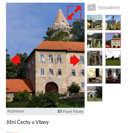
fotogalerie
Rožmberk.
Pavel Pávek
Jižní Čechy u Vltavy