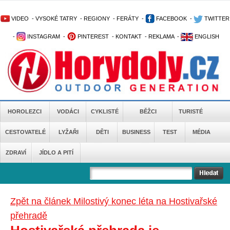
VIDEO
-
VYSOKÉ TATRY
-
REGIONY
-
FERÁTY
-
FACEBOOK
-
TWITTER
-
INSTAGRAM
-
PINTEREST
-
KONTAKT
-
REKLAMA
-
ENGLISH
HOROLEZCI
VODÁCI
CYKLISTÉ
BĚŽCI
TURISTÉ
CESTOVATELÉ
LYŽAŘI
DĚTI
BUSINESS
TEST
MÉDIA
ZDRAVÍ
JÍDLO A PITÍ
Zpět na článek Milostivý konec léta na Hostivařské
přehradě