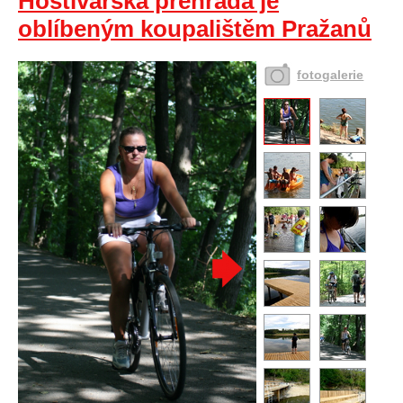
Hostivařská přehrada je
oblíbeným koupalištěm Pražanů
fotogalerie