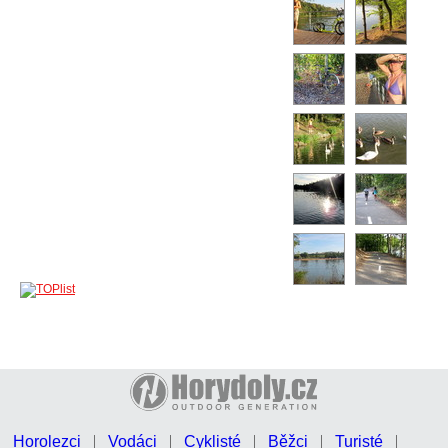
Horolezci
Vodáci
Cyklisté
Běžci
Turisté